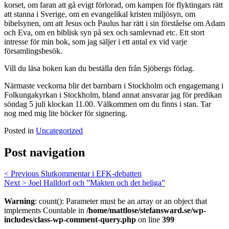
korset, om faran att gå evigt förlorad, om kampen för flyktingars rätt
att stanna i Sverige, om en evangelikal kristen miljösyn, om
bibelsynen, om att Jesus och Paulus har rätt i sin förståelse om Adam
och Eva, om en biblisk syn på sex och samlevnad etc. Ett stort
intresse för min bok, som jag säljer i ett antal ex vid varje
församlingsbesök.
Vill du läsa boken kan du beställa den från Sjöbergs förlag.
Närmaste veckorna blir det barnbarn i Stockholm och engagemang i
Folkungakyrkan i Stockholm, bland annat ansvarar jag för predikan
söndag 5 juli klockan 11.00. Välkommen om du finns i stan. Tar
nog med mig lite böcker för signering.
Posted in
Uncategorized
Post navigation
< Previous
Slutkommentar i EFK-debatten
Next >
Joel Halldorf och ”Makten och det heliga”
Warning
: count(): Parameter must be an array or an object that
implements Countable in
/home/mattlose/stefansward.se/wp-
includes/class-wp-comment-query.php
on line
399