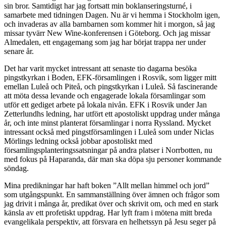
sin bror. Samtidigt har jag fortsatt min boklanseringsturné, i
samarbete med tidningen Dagen. Nu är vi hemma i Stockholm igen,
och invaderas av alla barnbarnen som kommer hit i morgon, så jag
missar tyvärr New Wine-konferensen i Göteborg. Och jag missar
Almedalen, ett engagemang som jag har börjat trappa ner under
senare år.
Det har varit mycket intressant att senaste tio dagarna besöka
pingstkyrkan i Boden, EFK-församlingen i Rosvik, som ligger mitt
emellan Luleå och Piteå, och pingstkyrkan i Luleå. Så fascinerande
att möta dessa levande och engagerade lokala församlingar som
utför ett gediget arbete på lokala nivån. EFK i Rosvik under Jan
Zetterlundhs ledning, har utfört ett apostoliskt uppdrag under många
år, och inte minst planterat församlingar i norra Ryssland. Mycket
intressant också med pingstförsamlingen i Luleå som under Niclas
Mörlings ledning också jobbar apostoliskt med
församlingsplanteringssatsningar på andra platser i Norrbotten, nu
med fokus på Haparanda, där man ska döpa sju personer kommande
söndag.
Mina predikningar har haft boken ”Allt mellan himmel och jord”
som utgångspunkt. En sammanställning över ämnen och frågor som
jag drivit i många år, predikat över och skrivit om, och med en stark
känsla av ett profetiskt uppdrag. Har lyft fram i mötena mitt breda
evangelikala perspektiv, att försvara en helhetssyn på Jesu seger på