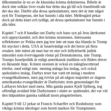
tillkommelse är en av de klassiska kristna doktrinerna. Bibeln är
dock inte solklar över exakt hur detta ska gå till och framförallt när
det ska ske. Därför alla dessa spekulationer, men det är inte något
nytt för Trumperan, det har funnits i alla tider. Mellergård pekar
dock på detta klart och tydligt, att dessa spekulationer har funnits i
alla tider.
Kapitel 7 och 8 handlar om Darby och hans syn på Jesu återkomst
och uppryckandet, och den kristna sionismen. Intressanta
reflektioner av Pekka men jag tror inte att man ska blanda in Trump
för mycket i detta. USA är Israelvänligt och det beror på flera
orsaker, inte minst att man har en stor och inflytelserik judisk
minoritet som övervägande röstar på Demokraterna, inte Trump.
Trumps Israelpolitik är enligt amerikansk tradition och Biden driver
en liknande linje. Kristen sionism är också en mångfascetterad
rörelse, med enligt min mening många bra inslag, och också
spekulativa inslag. Darbys teser har varit ett inslag i modern
evangelikalismen, men jag tvivlar på att någon majoritet av dagens
amerikanska evangelikaler är Darbyister, trots genomslaget för
LaHayes böcker med mera. Min gamla pastor Kjell Sjöberg, tog
offentligt avstånd från Darbyismen i slutet av sjuttiotalet, det var vid
den tidpunkten ganska radikalt inom pingströrelsen.
Kapitel 9 till 12 pekar ut Francis Schaeffer och Rushdoony som
viktiga kristna ideologer som berett marken för Trumpismen.