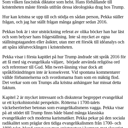
Som vilken fascistisk diktator som helst. Hans förhållande till
kristenheten måste förstås utifrån dessa ideologiska drag hos Trump.
Hur kan kristna se upp till och stödja en sådan person, Pekka ställer
frågan, och jag har ställt frågan många gånger sedan 2016.
Pekkas bok är i stor utsträckning referat av olika böcker han har läst
och som belyser hans frågeställning. Inte så mycket av egna
ställningstaganden eller åsikter, utan mer ett försök till idéanalys och
att spåra idéutvecklingen i kristenheten.
Pekka visar i första kapitlet på hur Trump ändrade sitt språk 2016 för
att få med sig evangelikala väljare, började använda religiösa ord
och referenser till Gud. Min tweet-läsning visar dock att
språkförändringen inte är konsekvent. Vid spontana kommentarer
vällde förbannelserna och svordomarna fram som en mäktig flod.
Det verkar som om Trumps alla kristna anhängare har missat detta
faktum.
Kapitel 2 är mycket intressant och diskuterar begreppet evangelikal
ur ett kyrkohistoriskt perspektiv. Rötterna i 1700-talets
väckelserörelser betonas som evangelikalismens vagga. Pekka visar
på att stödet till Trump finns både bland många klassiska
evangelikaler och moderna karismatiker. Pekka pekar på den sociala
radikalitet som präglar den tidiga evangelikalismen från 1700- och