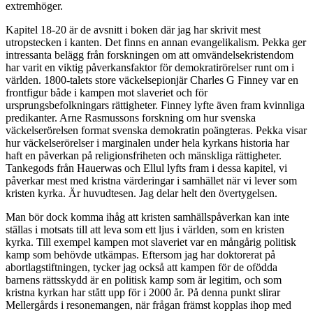
extremhöger.
Kapitel 18-20 är de avsnitt i boken där jag har skrivit mest
utropstecken i kanten. Det finns en annan evangelikalism. Pekka ger
intressanta belägg från forskningen om att omvändelsekristendom
har varit en viktig påverkansfaktor för demokratirörelser runt om i
världen. 1800-talets store väckelsepionjär Charles G Finney var en
frontfigur både i kampen mot slaveriet och för
ursprungsbefolkningars rättigheter. Finney lyfte även fram kvinnliga
predikanter. Arne Rasmussons forskning om hur svenska
väckelserörelsen format svenska demokratin poängteras. Pekka visar
hur väckelserörelser i marginalen under hela kyrkans historia har
haft en påverkan på religionsfriheten och mänskliga rättigheter.
Tankegods från Hauerwas och Ellul lyfts fram i dessa kapitel, vi
påverkar mest med kristna värderingar i samhället när vi lever som
kristen kyrka. Är huvudtesen. Jag delar helt den övertygelsen.
Man bör dock komma ihåg att kristen samhällspåverkan kan inte
ställas i motsats till att leva som ett ljus i världen, som en kristen
kyrka. Till exempel kampen mot slaveriet var en mångårig politisk
kamp som behövde utkämpas. Eftersom jag har doktorerat på
abortlagstiftningen, tycker jag också att kampen för de ofödda
barnens rättsskydd är en politisk kamp som är legitim, och som
kristna kyrkan har stått upp för i 2000 år. På denna punkt slirar
Mellergårds i resonemangen, när frågan främst kopplas ihop med