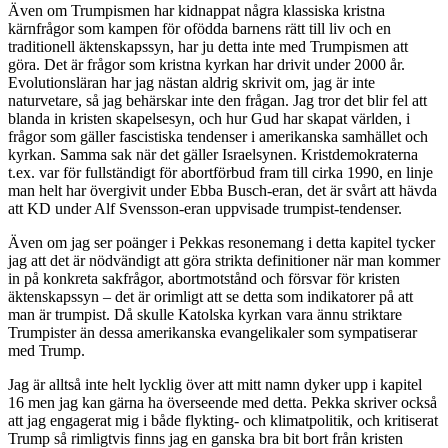
Även om Trumpismen har kidnappat några klassiska kristna
kärnfrågor som kampen för ofödda barnens rätt till liv och en
traditionell äktenskapssyn, har ju detta inte med Trumpismen att
göra. Det är frågor som kristna kyrkan har drivit under 2000 år.
Evolutionsläran har jag nästan aldrig skrivit om, jag är inte
naturvetare, så jag behärskar inte den frågan. Jag tror det blir fel att
blanda in kristen skapelsesyn, och hur Gud har skapat världen, i
frågor som gäller fascistiska tendenser i amerikanska samhället och
kyrkan. Samma sak när det gäller Israelsynen. Kristdemokraterna
t.ex. var för fullständigt för abortförbud fram till cirka 1990, en linje
man helt har övergivit under Ebba Busch-eran, det är svårt att hävda
att KD under Alf Svensson-eran uppvisade trumpist-tendenser.
Även om jag ser poänger i Pekkas resonemang i detta kapitel tycker
jag att det är nödvändigt att göra strikta definitioner när man kommer
in på konkreta sakfrågor, abortmotstånd och försvar för kristen
äktenskapssyn – det är orimligt att se detta som indikatorer på att
man är trumpist. Då skulle Katolska kyrkan vara ännu striktare
Trumpister än dessa amerikanska evangelikaler som sympatiserar
med Trump.
Jag är alltså inte helt lycklig över att mitt namn dyker upp i kapitel
16 men jag kan gärna ha överseende med detta. Pekka skriver också
att jag engagerat mig i både flykting- och klimatpolitik, och kritiserat
Trump så rimligtvis finns jag en ganska bra bit bort från kristen