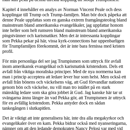
Kapitel 4 innehåller en analys av Norman Vincent Peale och dess
kopplingar till Trump och Trump-familjen. Man bör dock påpeka att
denne Peale uppfattas som en ganska extrem framgångsteolog bland
mainstream bland amerikanska evangelikaler, jag uppfattar honom
inte heller som helt rumsren bland mainstream bland amerikanska
pingstvänner och karismatiker. Men det är intressanta kopplingar
som Pekka pekar på här, vissa kyrk-connections har uppenbarligen
för Trumpfamiljen förekommit, det är inte bara fernissa med kristen
profil.
För min personliga del ser jag Trumpismen som uttryck för avfall
inom amerikansk evangelikal och karismatisk kristendom. Dels ett
avfall från viktiga moraliska principer. Med de nya normerna kan
man i princip acceptera att ledare lever hur som helst. Men också ett
avfall från bönens och väckelsens väg, att Gud förvandlar nationer
genom bön och väckelse, nu vill man tro istället på en stark
mänsklig ledare som ska göra jobbet åt Gud. Jag kanske här tar ut
svängarna ännu längre än vad Pekka gör, att Trumpismen är uttryck
för en avfällig kristendom. Pekka antyder dock en sådan
tankegången i slutkapitlen.
Det är viktigt att inte generalisera här, inte dra alla megakyrkor och
evangelikaler över en kam. Pekka bidrar också med nyanseringarna,
nämner om att den ledande demokraten Nancy Pelosi var med vid