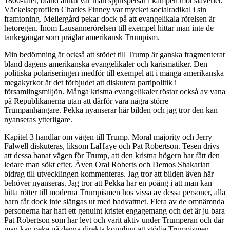
1800-talet, bland annat var man spjutspetsar i kampen mot slaveriet.
Väckelseprofilen Charles Finney var mycket socialradikal i sin
framtoning. Mellergård pekar dock på att evangelikala rörelsen är
hetoregen. Inom Lausannerörelsen till exempel hittar man inte de
tankegångar som präglar amerikansk Trumpism.
Min bedömning är också att stödet till Trump är ganska fragmenterat
bland dagens amerikanska evangelikaler och karismatiker. Den
politiska polariseringen medför till exempel att i många amerikanska
megakyrkor är det förbjudet att diskutera partipolitik i
församlingsmiljön. Många kristna evangelikaler röstar också av vana
på Republikanerna utan att därför vara några större
Trumpanhängare. Pekka nyanserar här bilden och jag tror den kan
nyanseras ytterligare.
Kapitel 3 handlar om vägen till Trump. Moral majority och Jerry
Falwell diskuteras, liksom LaHaye och Pat Robertson. Tesen drivs
att dessa banat vägen för Trump, att den kristna högern har fått den
ledare man sökt efter. Även Oral Roberts och Demos Shakarian
bidrag till utvecklingen kommenteras. Jag tror att bilden även här
behöver nyanseras. Jag tror att Pekka har en poäng i att man kan
hitta rötter till moderna Trumpismen hos vissa av dessa personer, alla
barn får dock inte slängas ut med badvattnet. Flera av de omnämnda
personerna har haft ett genuint kristet engagemang och det är ju bara
Pat Robertson som har levt och varit aktiv under Trumperan och där
man kan peka på denna direkta koppling att stödja Trumpismen.