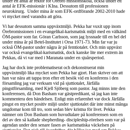
under ett antal år rektor för Örebro missionsskola, också under ett
antal år EFK-missionär i KIna. Dessutom till professionen
neurokirurg. Under mina år som EFK-ordförande 2002-2010 hade
vi mycket med varandra att göra.
Vi har dessutom samma uppväxtmiljö. Pekka har vuxit upp inom
Örebromissionen i en evangelikal-karismatisk miljö med en välkänd
ÖM-pastor som far. Göran Carlsson, som jag lyssnade till en hel del
under mina år på Betel-Institutet i Orsa 1971-73. Min far var ju
också ÖM-pastor under några år på femtiotalet. Och min uppväxt
var också evangelikal-karismatisk, dock kanske lite mer extrem än
Pekkas, då vi var med i Maranata under en sjuårsperiod.
Jag har dock inte problematiserat och dekonstruerat min
uppväxtmiljö lika mycket som Pekka har gjort. Han skriver om att
han var nära att tappa tron efter ett besök vid en konferens i den
församling jag var verksam vid på sjuttiotalet, Järfälla
pingstförsamling, med Kjell Sjöberg som pastor. Jag minns inte den
konferensen, då Don Basham var gästpredikant, så jag kan inte
kommentera den händelsen. Enligt min erfarenhet var dock Järfälla
pingst en mycket positiv miljö under sjuttiotalet där inte minst många
ungdomar kom till tro, som sedan blev kristna för livet. Pekka
nämner om Don Basham som huvudtalare på konferensen som en
del av den så kallade shepherding- discipleship-rörelsen som var på
agendan under den senare fasen av karismatiska väckelsen på