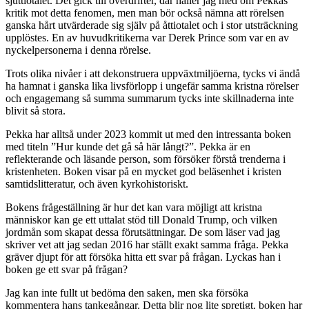
sjuttiotalet. Det gick till överdrifter, där håller jag med om Pekkas
kritik mot detta fenomen, men man bör också nämna att rörelsen
ganska hårt utvärderade sig själv på åttiotalet och i stor utsträckning
upplöstes. En av huvudkritikerna var Derek Prince som var en av
nyckelpersonerna i denna rörelse.
Trots olika nivåer i att dekonstruera uppväxtmiljöerna, tycks vi ändå
ha hamnat i ganska lika livsförlopp i ungefär samma kristna rörelser
och engagemang så summa summarum tycks inte skillnaderna inte
blivit så stora.
Pekka har alltså under 2023 kommit ut med den intressanta boken
med titeln ”Hur kunde det gå så här långt?”. Pekka är en
reflekterande och läsande person, som försöker förstå trenderna i
kristenheten. Boken visar på en mycket god beläsenhet i kristen
samtidslitteratur, och även kyrkohistoriskt.
Bokens frågeställning är hur det kan vara möjligt att kristna
människor kan ge ett uttalat stöd till Donald Trump, och vilken
jordmån som skapat dessa förutsättningar. De som läser vad jag
skriver vet att jag sedan 2016 har ställt exakt samma fråga. Pekka
gräver djupt för att försöka hitta ett svar på frågan. Lyckas han i
boken ge ett svar på frågan?
Jag kan inte fullt ut bedöma den saken, men ska försöka
kommentera hans tankegångar. Detta blir nog lite spretigt, boken har