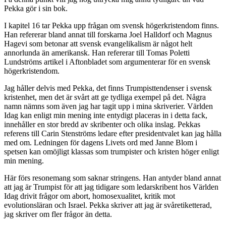
Pekka gör i sin bok.
I kapitel 16 tar Pekka upp frågan om svensk högerkristendom finns.
Han refererar bland annat till forskarna Joel Halldorf och Magnus
Hagevi som betonar att svensk evangelikalism är något helt
annorlunda än amerikansk. Han refererar till Tomas Poletti
Lundströms artikel i Aftonbladet som argumenterar för en svensk
högerkristendom.
Jag håller delvis med Pekka, det finns Trumpisttendenser i svensk
kristenhet, men det är svårt att ge tydliga exempel på det. Några
namn nämns som även jag har tagit upp i mina skriverier. Världen
Idag kan enligt min mening inte entydigt placeras in i detta fack,
innehåller en stor bredd av skribenter och olika inslag. Pekkas
referens till Carin Stenströms ledare efter presidentvalet kan jag hålla
med om. Ledningen för dagens Livets ord med Janne Blom i
spetsen kan omöjligt klassas som trumpister och kristen höger enligt
min mening.
Här förs resonemang som saknar stringens. Han antyder bland annat
att jag är Trumpist för att jag tidigare som ledarskribent hos Världen
Idag drivit frågor om abort, homosexualitet, kritik mot
evolutionsläran och Israel. Pekka skriver att jag är svåretiketterad,
jag skriver om fler frågor än detta.