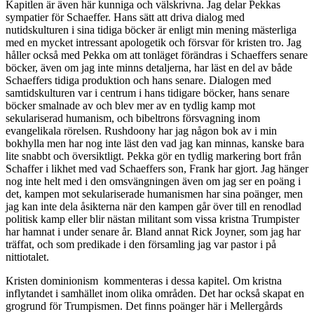
Kapitlen är även här kunniga och välskrivna. Jag delar Pekkas
sympatier för Schaeffer. Hans sätt att driva dialog med
nutidskulturen i sina tidiga böcker är enligt min mening mästerliga
med en mycket intressant apologetik och försvar för kristen tro. Jag
håller också med Pekka om att tonläget förändras i Schaeffers senare
böcker, även om jag inte minns detaljerna, har läst en del av både
Schaeffers tidiga produktion och hans senare. Dialogen med
samtidskulturen var i centrum i hans tidigare böcker, hans senare
böcker smalnade av och blev mer av en tydlig kamp mot
sekulariserad humanism, och bibeltrons försvagning inom
evangelikala rörelsen. Rushdoony har jag någon bok av i min
bokhylla men har nog inte läst den vad jag kan minnas, kanske bara
lite snabbt och översiktligt. Pekka gör en tydlig markering bort från
Schaffer i likhet med vad Schaeffers son, Frank har gjort. Jag hänger
nog inte helt med i den omsvängningen även om jag ser en poäng i
det, kampen mot sekulariserade humanismen har sina poänger, men
jag kan inte dela åsikterna när den kampen går över till en renodlad
politisk kamp eller blir nästan militant som vissa kristna Trumpister
har hamnat i under senare år. Bland annat Rick Joyner, som jag har
träffat, och som predikade i den församling jag var pastor i på
nittiotalet.
Kristen dominionism kommenteras i dessa kapitel. Om kristna
inflytandet i samhället inom olika områden. Det har också skapat en
grogrund för Trumpismen. Det finns poänger här i Mellergårds