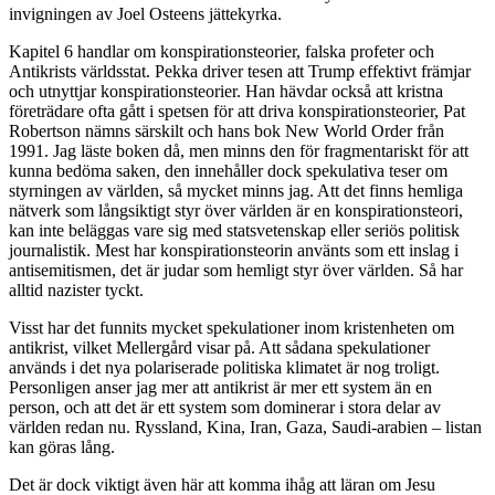
invigningen av Joel Osteens jättekyrka.
Kapitel 6 handlar om konspirationsteorier, falska profeter och
Antikrists världsstat. Pekka driver tesen att Trump effektivt främjar
och utnyttjar konspirationsteorier. Han hävdar också att kristna
företrädare ofta gått i spetsen för att driva konspirationsteorier, Pat
Robertson nämns särskilt och hans bok New World Order från
1991. Jag läste boken då, men minns den för fragmentariskt för att
kunna bedöma saken, den innehåller dock spekulativa teser om
styrningen av världen, så mycket minns jag. Att det finns hemliga
nätverk som långsiktigt styr över världen är en konspirationsteori,
kan inte beläggas vare sig med statsvetenskap eller seriös politisk
journalistik. Mest har konspirationsteorin använts som ett inslag i
antisemitismen, det är judar som hemligt styr över världen. Så har
alltid nazister tyckt.
Visst har det funnits mycket spekulationer inom kristenheten om
antikrist, vilket Mellergård visar på. Att sådana spekulationer
används i det nya polariserade politiska klimatet är nog troligt.
Personligen anser jag mer att antikrist är mer ett system än en
person, och att det är ett system som dominerar i stora delar av
världen redan nu. Ryssland, Kina, Iran, Gaza, Saudi-arabien – listan
kan göras lång.
Det är dock viktigt även här att komma ihåg att läran om Jesu