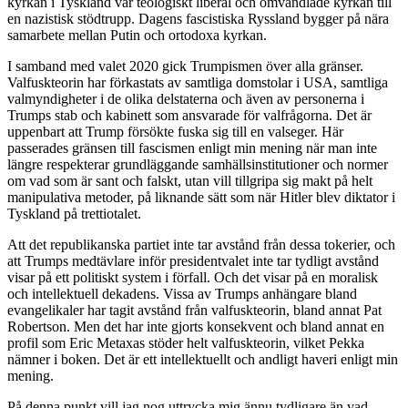
kyrkan i Tyskland var teologiskt liberal och omvandlade kyrkan till
en nazistisk stödtrupp. Dagens fascistiska Ryssland bygger på nära
samarbete mellan Putin och ortodoxa kyrkan.
I samband med valet 2020 gick Trumpismen över alla gränser.
Valfuskteorin har förkastats av samtliga domstolar i USA, samtliga
valmyndigheter i de olika delstaterna och även av personerna i
Trumps stab och kabinett som ansvarade för valfrågorna. Det är
uppenbart att Trump försökte fuska sig till en valseger. Här
passerades gränsen till fascismen enligt min mening när man inte
längre respekterar grundläggande samhällsinstitutioner och normer
om vad som är sant och falskt, utan vill tillgripa sig makt på helt
manipulativa metoder, på liknande sätt som när Hitler blev diktator i
Tyskland på trettiotalet.
Att det republikanska partiet inte tar avstånd från dessa tokerier, och
att Trumps medtävlare inför presidentvalet inte tar tydligt avstånd
visar på ett politiskt system i förfall. Och det visar på en moralisk
och intellektuell dekadens. Vissa av Trumps anhängare bland
evangelikaler har tagit avstånd från valfuskteorin, bland annat Pat
Robertson. Men det har inte gjorts konsekvent och bland annat en
profil som Eric Metaxas stöder helt valfuskteorin, vilket Pekka
nämner i boken. Det är ett intellektuellt och andligt haveri enligt min
mening.
På denna punkt vill jag nog uttrycka mig ännu tydligare än vad