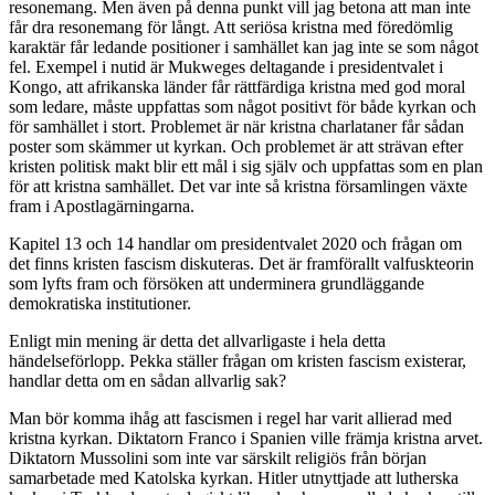
resonemang. Men även på denna punkt vill jag betona att man inte
får dra resonemang för långt. Att seriösa kristna med föredömlig
karaktär får ledande positioner i samhället kan jag inte se som något
fel. Exempel i nutid är Mukweges deltagande i presidentvalet i
Kongo, att afrikanska länder får rättfärdiga kristna med god moral
som ledare, måste uppfattas som något positivt för både kyrkan och
för samhället i stort. Problemet är när kristna charlataner får sådan
poster som skämmer ut kyrkan. Och problemet är att strävan efter
kristen politisk makt blir ett mål i sig själv och uppfattas som en plan
för att kristna samhället. Det var inte så kristna församlingen växte
fram i Apostlagärningarna.
Kapitel 13 och 14 handlar om presidentvalet 2020 och frågan om
det finns kristen fascism diskuteras. Det är framförallt valfuskteorin
som lyfts fram och försöken att underminera grundläggande
demokratiska institutioner.
Enligt min mening är detta det allvarligaste i hela detta
händelseförlopp. Pekka ställer frågan om kristen fascism existerar,
handlar detta om en sådan allvarlig sak?
Man bör komma ihåg att fascismen i regel har varit allierad med
kristna kyrkan. Diktatorn Franco i Spanien ville främja kristna arvet.
Diktatorn Mussolini som inte var särskilt religiös från början
samarbetade med Katolska kyrkan. Hitler utnyttjade att lutherska