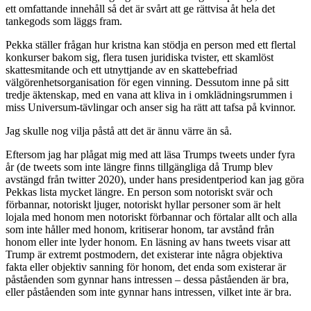
ett omfattande innehåll så det är svårt att ge rättvisa åt hela det
tankegods som läggs fram.
Pekka ställer frågan hur kristna kan stödja en person med ett flertal
konkurser bakom sig, flera tusen juridiska tvister, ett skamlöst
skattesmitande och ett utnyttjande av en skattebefriad
välgörenhetsorganisation för egen vinning. Dessutom inne på sitt
tredje äktenskap, med en vana att kliva in i omklädningsrummen i
miss Universum-tävlingar och anser sig ha rätt att tafsa på kvinnor.
Jag skulle nog vilja påstå att det är ännu värre än så.
Eftersom jag har plågat mig med att läsa Trumps tweets under fyra
år (de tweets som inte längre finns tillgängliga då Trump blev
avstängd från twitter 2020), under hans presidentperiod kan jag göra
Pekkas lista mycket längre. En person som notoriskt svär och
förbannar, notoriskt ljuger, notoriskt hyllar personer som är helt
lojala med honom men notoriskt förbannar och förtalar allt och alla
som inte håller med honom, kritiserar honom, tar avstånd från
honom eller inte lyder honom. En läsning av hans tweets visar att
Trump är extremt postmodern, det existerar inte några objektiva
fakta eller objektiv sanning för honom, det enda som existerar är
påståenden som gynnar hans intressen – dessa påståenden är bra,
eller påståenden som inte gynnar hans intressen, vilket inte är bra.