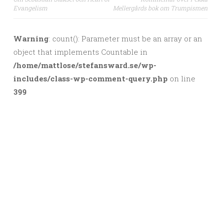
Post navigation
Evangelism
Mellergårds bok om Trumpismen
Warning
: count(): Parameter must be an array or an
object that implements Countable in
/home/mattlose/stefansward.se/wp-
includes/class-wp-comment-query.php
on line
399