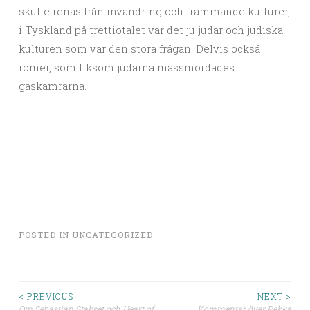
skulle renas från invandring och främmande kulturer,
i Tyskland på trettiotalet var det ju judar och judiska
kulturen som var den stora frågan. Delvis också
romer, som liksom judarna massmördades i
gaskamrarna.
POSTED IN
UNCATEGORIZED
< PREVIOUS
NEXT >
Om Sebastian Stakset och Heart of
Kommentar över Pekka