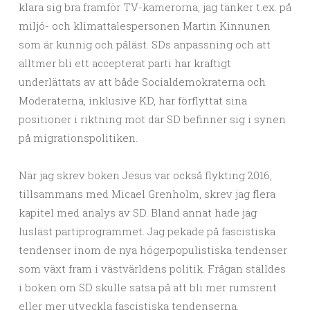
klara sig bra framför TV-kamerorna, jag tänker t.ex. på
miljö- och klimattalespersonen Martin Kinnunen
som är kunnig och påläst. SDs anpassning och att
alltmer bli ett accepterat parti har kraftigt
underlättats av att både Socialdemokraterna och
Moderaterna, inklusive KD, har förflyttat sina
positioner i riktning mot där SD befinner sig i synen
på migrationspolitiken.
När jag skrev boken Jesus var också flykting 2016,
tillsammans med Micael Grenholm, skrev jag flera
kapitel med analys av SD. Bland annat hade jag
lusläst partiprogrammet. Jag pekade på fascistiska
tendenser inom de nya högerpopulistiska tendenser
som växt fram i västvärldens politik. Frågan ställdes
i boken om SD skulle satsa på att bli mer rumsrent
eller mer utveckla fascistiska tendenserna.