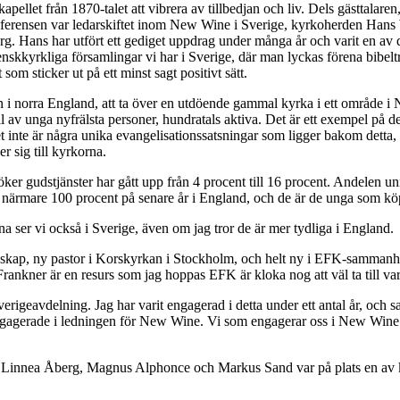
apellet från 1870-talet att vibrera av tillbedjan och liv. Dels gästtalar
rensen var ledarskiftet inom New Wine i Sverige, kyrkoherden Hans W
rg. Hans har utfört ett gediget uppdrag under många år och varit en a
nskkyrkliga församlingar vi har i Sverige, där man lyckas förena bibelt
 som sticker ut på ett minst sagt positivt sätt.
en i norra England, att ta över en utdöende gammal kyrka i ett område 
l av unga nyfrälsta personer, hundratals aktiva. Det är ett exempel på d
det inte är några unika evangelisationssatsningar som ligger bakom detta,
r sig till kyrkorna.
r gudstjänster har gått upp från 4 procent till 16 procent. Andelen un
d närmare 100 procent på senare år i England, och de är de unga som kö
a ser vi också i Sverige, även om jag tror de är mer tydliga i England.
dskap, ny pastor i Korskyrkan i Stockholm, och helt ny i EFK-sammanhan
Frankner är en resurs som jag hoppas EFK är kloka nog att väl ta till 
rigeavdelning. Jag har varit engagerad i detta under ett antal år, och s
 engagerade i ledningen för New Wine. Vi som engagerar oss i New Wine 
FK, Linnea Åberg, Magnus Alphonce och Markus Sand var på plats en av 