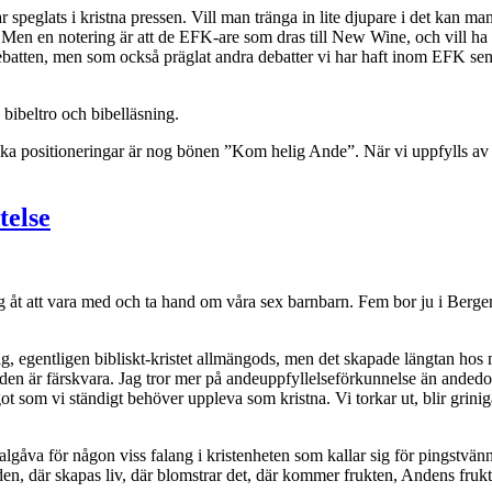
peglats i kristna pressen. Vill man tränga in lite djupare i det kan m
en. Men en notering är att de EFK-are som dras till New Wine, och vill
debatten, men som också präglat andra debatter vi har haft inom EFK se
 bibeltro och bibelläsning.
ka positioneringar är nog bönen ”Kom helig Ande”. När vi uppfylls av A
telse
g åt att vara med och ta hand om våra sex barnbarn. Fem bor ju i Berge
ärdig, egentligen bibliskt-kristet allmängods, men det skapade längtan
nden är färskvara. Jag tror mer på andeuppfyllelseförkunnelse än anded
som vi ständigt behöver uppleva som kristna. Vi torkar ut, blir griniga
va för någon viss falang i kristenheten som kallar sig för pingstvänner 
nden, där skapas liv, där blomstrar det, där kommer frukten, Andens frukt