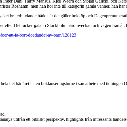
 Inger Dahl, Harry Månsus, Kjell Waern och Stojan Gajicki, och Kers
hrister Roshamn, men han hör inte till kategorin gamla vänner, han har 
ycket bra erbjudande både när det gäller bokköp och Dagenprenumerat
ner efter Det räcker-galan i Stockholm häromveckan och vägen framåt. 
t-foer-att-fa-bort-doedandet-av-barn/128123
 hela det här året ha en boklanseringsturné i samarbete med tidningen 
rad.
analys utifrån ett bibliskt perspektiv, highlights från intressanta hände