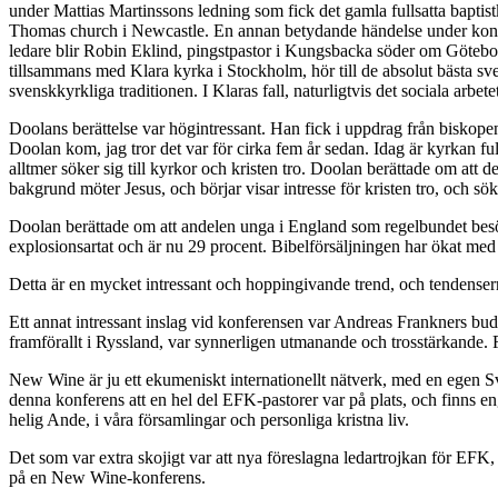
under Mattias Martinssons ledning som fick det gamla fullsatta baptistk
Thomas church i Newcastle. En annan betydande händelse under konfe
ledare blir Robin Eklind, pingstpastor i Kungsbacka söder om Götebo
tillsammans med Klara kyrka i Stockholm, hör till de absolut bästa sve
svenskkyrkliga traditionen. I Klaras fall, naturligtvis det sociala arbetet
Doolans berättelse var högintressant. Han fick i uppdrag från biskop
Doolan kom, jag tror det var för cirka fem år sedan. Idag är kyrkan ful
alltmer söker sig till kyrkor och kristen tro. Doolan berättade om att 
bakgrund möter Jesus, och börjar visar intresse för kristen tro, och söke
Doolan berättade om att andelen unga i England som regelbundet besöke
explosionsartat och är nu 29 procent. Bibelförsäljningen har ökat me
Detta är en mycket intressant och hoppingivande trend, och tendensern
Ett annat intressant inslag vid konferensen var Andreas Frankners bu
framförallt i Ryssland, var synnerligen utmanande och trosstärkande. 
New Wine är ju ett ekumeniskt internationellt nätverk, med en egen Sve
denna konferens att en hel del EFK-pastorer var på plats, och finns
helig Ande, i våra församlingar och personliga kristna liv.
Det som var extra skojigt var att nya föreslagna ledartrojkan för E
på en New Wine-konferens.