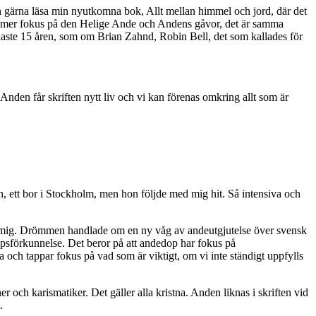
an gärna läsa min nyutkomna bok, Allt mellan himmel och jord, där det
 ha mer fokus på den Helige Ande och Andens gåvor, det är samma
naste 15 åren, som om Brian Zahnd, Robin Bell, det som kallades för
nden får skriften nytt liv och vi kan förenas omkring allt som är
n, ett bor i Stockholm, men hon följde med mig hit. Så intensiva och
 hos mig. Drömmen handlade om en ny våg av andeutgjutelse över svensk
opsförkunnelse. Det beror på att andedop har fokus på
 och tappar fokus på vad som är viktigt, om vi inte ständigt uppfylls
och karismatiker. Det gäller alla kristna. Anden liknas i skriften vid
.