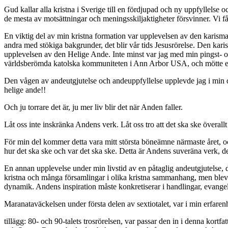
Gud kallar alla kristna i Sverige till en fördjupad och ny uppfyllelse
de mesta av motsättningar och meningsskiljaktigheter försvinner. Vi 
En viktig del av min kristna formation var upplevelsen av den karisma
andra med stökiga bakgrunder, det blir vår tids Jesusrörelse. Den kari
upplevelsen av den Helige Ande. Inte minst var jag med min pingst- o
världsberömda katolska kommuniteten i Ann Arbor USA, och mötte en
Den vågen av andeutgjutelse och andeuppfyllelse upplevde jag i min drö
helige ande!!
Och ju torrare det är, ju mer liv blir det när Anden faller.
Låt oss inte inskränka Andens verk. Låt oss tro att det ska ske övera
För min del kommer detta vara mitt största böneämne närmaste året, o
hur det ska ske och var det ska ske. Detta är Andens suveräna verk, det
En annan upplevelse under min livstid av en påtaglig andeutgjutelse,
kristna och många församlingar i olika kristna sammanhang, men blev o
dynamik. Andens inspiration måste konkretiserar i handlingar, evangelis
Maranataväckelsen under första delen av sextiotalet, var i min erfare
tillägg: 80- och 90-talets trosrörelsen, var passar den in i denna ko