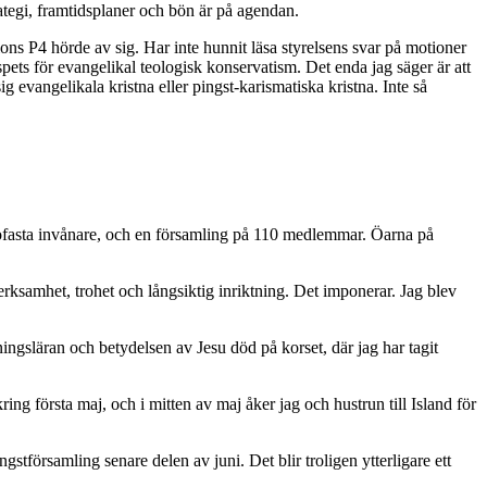
rategi, framtidsplaner och bön är på agendan.
ions P4 hörde av sig. Har inte hunnit läsa styrelsens svar på motioner
spets för evangelikal teologisk konservatism. Det enda jag säger är att
 evangelikala kristna eller pingst-karismatiska kristna. Inte så
ofasta invånare, och en församling på 110 medlemmar. Öarna på
ksamhet, trohet och långsiktig inriktning. Det imponerar. Jag blev
ngsläran och betydelsen av Jesu död på korset, där jag har tagit
ng första maj, och i mitten av maj åker jag och hustrun till Island för
stförsamling senare delen av juni. Det blir troligen ytterligare ett