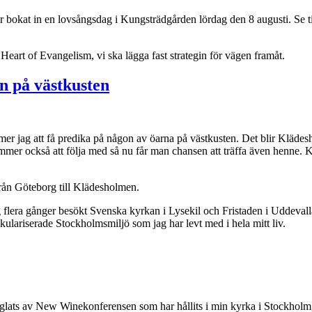
ar bokat in en lovsångsdag i Kungsträdgården lördag den 8 augusti. Se ti
 Heart of Evangelism, vi ska lägga fast strategin för vägen framåt.
n på västkusten
ommer jag att få predika på någon av öarna på västkusten. Det blir Klä
mer också att följa med så nu får man chansen att träffa även henne.
rån Göteborg till Klädesholmen.
g flera gånger besökt Svenska kyrkan i Lysekil och Fristaden i Uddeval
kulariserade Stockholmsmiljö som jag har levt med i hela mitt liv.
 präglats av New Winekonferensen som har hållits i min kyrka i Stockho