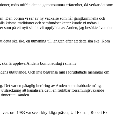
aditioner, möts utifrån denna gemensamma erfarenhet, då verkar det som
lsen. Den början vi ser av ny väckelse som når gängkriminella och
lla kristna traditioner och samfundsetiketter kunde vi mötas i
 som på ett nytt sätt blivit uppfyllda av Anden, jag besökte även den
detta ska ske, en utmaning till längtan efter att detta ska ske. Kom
d, ska få uppleva Andens bombnedslag i sina liv.
ndens utgjutande. Och inte begränsa mig i förutfattade meningar om
sing. Det var en påtaglig beröring av Anden som drabbade många
utsträckning att kanalisera det i en fruktbar församlingsväxande
rinner ut i sanden.
e Livets ord 1983 var svenskkyrkliga präster, Ulf Ekman, Robert Ekh