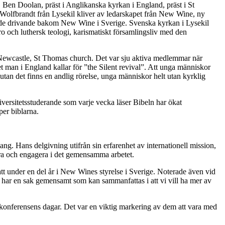
en, Ben Doolan, präst i Anglikanska kyrkan i England, präst i St
olfbrandt från Lysekil kliver av ledarskapet från New Wine, ny
v de drivande bakom New Wine i Sverige. Svenska kyrkan i Lysekil
ro och luthersk teologi, karismatiskt församlingsliv med den
i Newcastle, St Thomas church. Det var sju aktiva medlemmar när
et man i England kallar för ”the Silent revival”. Att unga människor
 utan det finns en andlig rörelse, unga människor helt utan kyrklig
iversitetsstuderande som varje vecka läser Bibeln har ökat
per biblarna.
g. Hans delgivning utifrån sin erfarenhet av internationell mission,
vara och engagera i det gemensamma arbetet.
att under en del år i New Wines styrelse i Sverige. Noterade även vid
har en sak gemensamt som kan sammanfattas i att vi vill ha mer av
konferensens dagar. Det var en viktig markering av dem att vara med