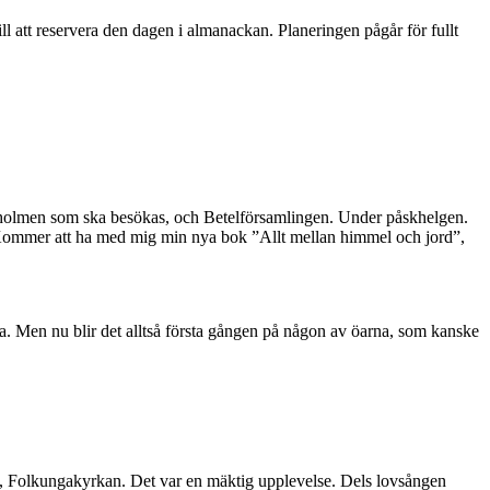
ll att reservera den dagen i almanackan. Planeringen pågår för fullt
desholmen som ska besökas, och Betelförsamlingen. Under påskhelgen.
 Kommer att ha med mig min nya bok ”Allt mellan himmel och jord”,
la. Men nu blir det alltså första gången på någon av öarna, som kanske
lm, Folkungakyrkan. Det var en mäktig upplevelse. Dels lovsången