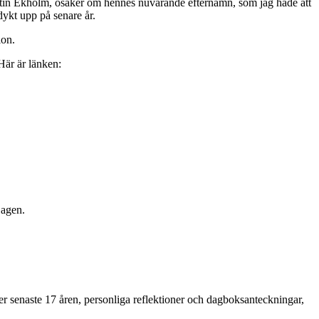
tin Ekholm, osäker om hennes nuvarande efternamn, som jag hade att
dykt upp på senare år.
ion.
Här är länken:
Dagen.
lser senaste 17 åren, personliga reflektioner och dagboksanteckningar,