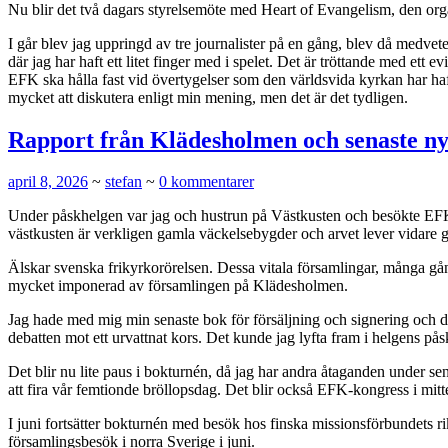
Nu blir det två dagars styrelsemöte med Heart of Evangelism, den organi
I går blev jag uppringd av tre journalister på en gång, blev då medvet
där jag har haft ett litet finger med i spelet. Det är tröttande med et
EFK ska hålla fast vid övertygelser som den världsvida kyrkan har haft
mycket att diskutera enligt min mening, men det är det tydligen.
Rapport från Klädesholmen och senaste ny
april 8, 2026
~
stefan
~
0 kommentarer
Under påskhelgen var jag och hustrun på Västkusten och besökte EFK
västkusten är verkligen gamla väckelsebygder och arvet lever vidare g
Älskar svenska frikyrkorörelsen. Dessa vitala församlingar, många gå
mycket imponerad av församlingen på Klädesholmen.
Jag hade med mig min senaste bok för försäljning och signering och de
debatten mot ett urvattnat kors. Det kunde jag lyfta fram i helgens på
Det blir nu lite paus i bokturnén, då jag har andra åtaganden under se
att fira vår femtionde bröllopsdag. Det blir också EFK-kongress i mitt
I juni fortsätter bokturnén med besök hos finska missionsförbundets rik
församlingsbesök i norra Sverige i juni.