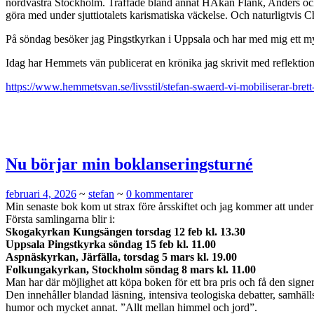
nordvästra Stockholm. Träffade bland annat HÅkan Flank, Anders och
göra med under sjuttiotalets karismatiska väckelse. Och naturligtvis C
På söndag besöker jag Pingstkyrkan i Uppsala och har med mig ett m
Idag har Hemmets vän publicerat en krönika jag skrivit med reflektio
https://www.hemmetsvan.se/livsstil/stefan-swaerd-vi-mobiliserar-bret
Nu börjar min boklanseringsturné
februari 4, 2026
~
stefan
~
0 kommentarer
Min senaste bok kom ut strax före årsskiftet och jag kommer att under
Första samlingarna blir i:
Skogakyrkan Kungsängen torsdag 12 feb kl. 13.30
Uppsala Pingstkyrka söndag 15 feb kl. 11.00
Aspnäskyrkan, Järfälla, torsdag 5 mars kl. 19.00
Folkungakyrkan, Stockholm söndag 8 mars kl. 11.00
Man har där möjlighet att köpa boken för ett bra pris och få den signe
Den innehåller blandad läsning, intensiva teologiska debatter, samhälls
humor och mycket annat. ”Allt mellan himmel och jord”.