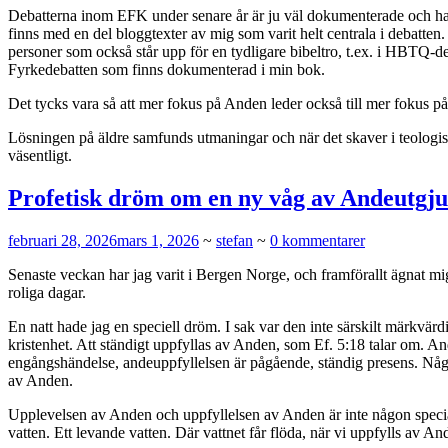
Debatterna inom EFK under senare år är ju väl dokumenterade och har s
finns med en del bloggtexter av mig som varit helt centrala i debatt
personer som också står upp för en tydligare bibeltro, t.ex. i HBTQ-
Fyrkedebatten som finns dokumenterad i min bok.
Det tycks vara så att mer fokus på Anden leder också till mer fokus på
Lösningen på äldre samfunds utmaningar och när det skaver i teologis
väsentligt.
Profetisk dröm om en ny våg av Andeutgju
februari 28, 2026
mars 1, 2026
~
stefan
~
0 kommentarer
Senaste veckan har jag varit i Bergen Norge, och framförallt ägnat mi
roliga dagar.
En natt hade jag en speciell dröm. I sak var den inte särskilt märkv
kristenhet. Att ständigt uppfyllas av Anden, som Ef. 5:18 talar om. A
engångshändelse, andeuppfyllelsen är pågående, ständig presens. Något 
av Anden.
Upplevelsen av Anden och uppfyllelsen av Anden är inte någon specialgå
vatten. Ett levande vatten. Där vattnet får flöda, när vi uppfylls av A