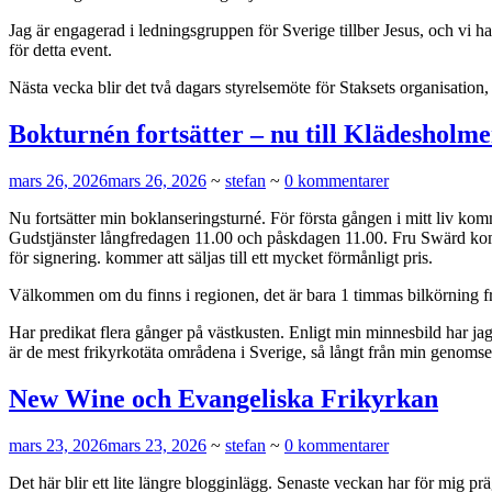
Jag är engagerad i ledningsgruppen för Sverige tillber Jesus, och vi h
för detta event.
Nästa vecka blir det två dagars styrelsemöte för Staksets organisation,
Bokturnén fortsätter – nu till Klädesholme
mars 26, 2026
mars 26, 2026
~
stefan
~
0 kommentarer
Nu fortsätter min boklanseringsturné. För första gången i mitt liv k
Gudstjänster långfredagen 11.00 och påskdagen 11.00. Fru Swärd kom
för signering. kommer att säljas till ett mycket förmånligt pris.
Välkommen om du finns i regionen, det är bara 1 timmas bilkörning f
Har predikat flera gånger på västkusten. Enligt min minnesbild har ja
är de mest frikyrkotäta områdena i Sverige, så långt från min genomse
New Wine och Evangeliska Frikyrkan
mars 23, 2026
mars 23, 2026
~
stefan
~
0 kommentarer
Det här blir ett lite längre blogginlägg. Senaste veckan har för mig