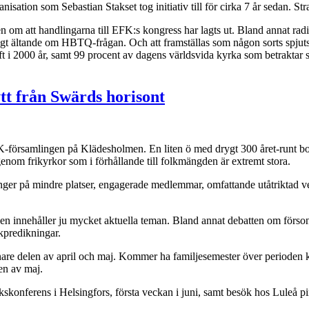
sation som Sebastian Stakset tog initiativ till för cirka 7 år sedan. St
en om att handlingarna till EFK:s kongress har lagts ut. Bland annat rad
t evigt ältande om HBTQ-frågan. Och att framställas som någon sorts spjut
 i 2000 år, samt 99 procent av dagens världsvida kyrka som betraktar sig
tt från Swärds horisont
-församlingen på Klädesholmen. En liten ö med drygt 300 året-runt b
enom frikyrkor som i förhållande till folkmängden är extremt stora.
nger på mindre platser, engagerade medlemmar, omfattande utåtriktad ver
n innehåller ju mycket aktuella teman. Bland annat debatten om försoni
skpredikningar.
nare delen av april och maj. Kommer ha familjesemester över perioden kri
en av maj.
skonferens i Helsingfors, första veckan i juni, samt besök hos Luleå ping