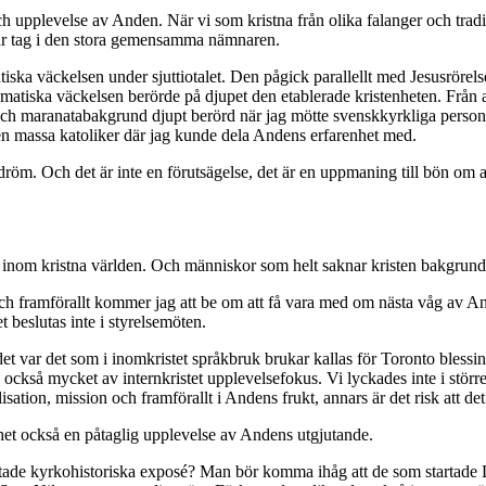
 och upplevelse av Anden. När vi som kristna från olika falanger och tr
får tag i den stora gemensamma nämnaren.
tiska väckelsen under sjuttiotalet. Den pågick parallellt med Jesusröre
smatiska väckelsen berörde på djupet den etablerade kristenheten. Från a
ch maranatabakgrund djupt berörd när jag mötte svenskkyrkliga personer
 massa katoliker där jag kunde dela Andens erfarenhet med.
m. Och det är inte en förutsägelse, det är en uppmaning till bön om att 
llt inom kristna världen. Och människor som helt saknar kristen bakgrun
ch framförallt kommer jag att be om att få vara med om nästa våg av A
 beslutas inte i styrelsemöten.
 det var det som i inomkristet språkbruk brukar kallas för Toronto bles
ckså mycket av internkristet upplevelsefokus. Vi lyckades inte i större 
ation, mission och framförallt i Andens frukt, annars är det risk att det 
nhet också en påtaglig upplevelse av Andens utgjutande.
rtfattade kyrkohistoriska exposé? Man bör komma ihåg att de som startad