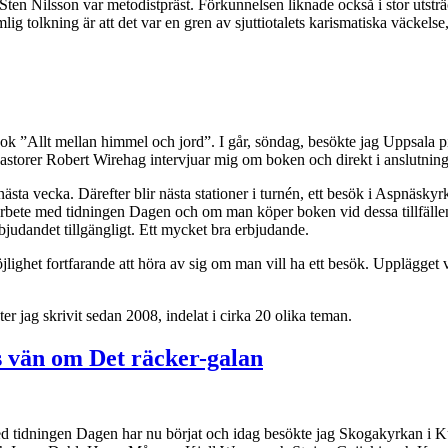
n Nilsson var metodistpräst. Förkunnelsen liknade också i stor utsträ
ig tolkning är att det var en gren av sjuttiotalets karismatiska väckelse
ok ”Allt mellan himmel och jord”. I går, söndag, besökte jag Uppsala pi
astorer Robert Wirehag intervjuar mig om boken och direkt i anslutning t
ta vecka. Därefter blir nästa stationer i turnén, ett besök i Aspnäskyr
rbete med tidningen Dagen och om man köper boken vid dessa tillfällen
bjudandet tillgängligt. Ett mycket bra erbjudande.
ighet fortfarande att höra av sig om man vill ha ett besök. Upplägget varie
 jag skrivit sedan 2008, indelat i cirka 20 olika teman.
s vän om Det räcker-galan
tidningen Dagen har nu börjat och idag besökte jag Skogakyrkan i Kung