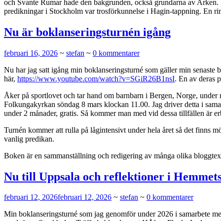
och Svante Rumar hade den bakgrunden, också grundarna av Arken. Ste
predikningar i Stockholm var trosförkunnelse i Hagin-tappning. En riml
Nu är boklanseringsturnén igång
februari 16, 2026
~
stefan
~
0 kommentarer
Nu har jag satt igång min boklanseringsturné som gäller min senaste b
här,
https://www.youtube.com/watch?v=SGiR26B1nsI
. En av deras p
Åker på sportlovet och tar hand om barnbarn i Bergen, Norge, under näs
Folkungakyrkan söndag 8 mars klockan 11.00. Jag driver detta i sama
under 2 månader, gratis. Så kommer man med vid dessa tillfällen är er
Turnén kommer att rulla på lågintensivt under hela året så det finns möjl
vanlig predikan.
Boken är en sammanställning och redigering av många olika bloggtexter
Nu till Uppsala och reflektioner i Hemmet
februari 12, 2026
februari 12, 2026
~
stefan
~
0 kommentarer
Min boklanseringsturné som jag genomför under 2026 i samarbete med 