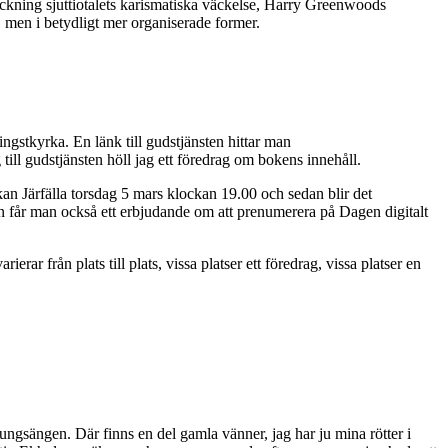
ckning sjuttiotalets karismatiska väckelse, Harry Greenwoods
, men i betydligt mer organiserade former.
ngstkyrka. En länk till gudstjänsten hittar man
ill gudstjänsten höll jag ett föredrag om bokens innehåll.
kan Järfälla torsdag 5 mars klockan 19.00 och sedan blir det
 får man också ett erbjudande om att prenumerera på Dagen digitalt
rar från plats till plats, vissa platser ett föredrag, vissa platser en
sängen. Där finns en del gamla vänner, jag har ju mina rötter i