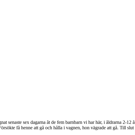
ägnat senaste sex dagarna åt de fem barnbarn vi har här, i åldrarna 2-12 år
Försökte få henne att gå och hålla i vagnen, hon vägrade att gå. Till s