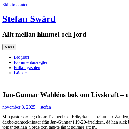
Skip to content
Stefan Swärd
Allt mellan himmel och jord
Menu
Biografi
Kommentarsregler
Folkungasalen
Böcker
Jan-Gunnar Wahléns bok om Livskraft – en
november 3, 2025
~
stefan
Min pastorskollega inom Evangeliska Frikyrkan, Jan-Gunnar Wahlén, ha
dagboksanteckningar från Jan-Gunnar i 19-20-årsåldern, då han gick bib
tolkar det han gjorde och tänkte långt tidigare sitt liv.