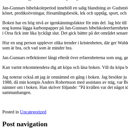
Jan-Gunnars bibelskoleperiod innehöll en salig blandning av Gudsmöte
könet, predikoövningar, församlingsbesök, lek och upptåg, sport, och
Boken har en hög nivå av igenkänningsfaktor för min del. Jag hör till
nog kunna lägga karbonpapper på Jan-Gunnars bibelskoleerfarenheter 
i Orsa fick inte lika lyckligt slut. Det gick bättre på det området senare 
Hur en ung person upplever olika trender i kristenheten, där ger Wahl
som är bra, och vad som är mindre bra.
Jan-Gunnars reflektioner långt efteråt över erfarenheterna som ung, g
Kan varmt rekommendera dig att köpa och läsa boken. Vill du köpa b
Jag noterar också att jag är omnämnd en gång i boken. Jag besökte ju
1988, då min kompis Anders Robertsson med assistans av mig, var B
nämner om i boken. Han skriver följande: ”På kvällen var det något id
sammanhangen.
Posted in
Uncategorized
Post navigation