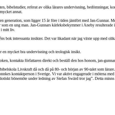
n, bibelstudier, referat av olika lärares undervisning, bedömningar, k
 mycket annat.
 en generation, som ligger 15 år före i tiden jämfört med Jan-Gunnar. M
som en ung man. Jan-Gunnars kärleksbekymmer i Aneby resulterade i ett
i mitt liv.
éns bok intressanta insikter. Det var likadant när jag växte upp med ol
er en mycket bra undervisning och teologisk insikt.
oken, kontakta författaren direkt och beställ den hos honom, jan-gunn
 bibelskola Livskraft då och då på 80- och början av 90-talet som lär
onnkes kontaktperson i Sverige. Vi var aktivt engagerade i mötena m
iotiskt bönemöte under ledning av Stefan Swärd tror jag”. Detta minns 