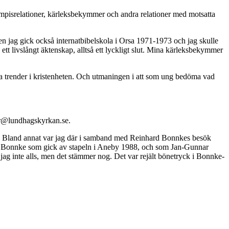
ompisrelationer, kärleksbekymmer och andra relationer med motsatta
en jag gick också internatbibelskola i Orsa 1971-1973 och jag skulle
 livslångt äktenskap, alltså ett lyckligt slut. Mina kärleksbekymmer
ika trender i kristenheten. Och utmaningen i att som ung bedöma vad
ar@lundhagskyrkan.se.
are. Bland annat var jag där i samband med Reinhard Bonnkes besök
ed Bonnke som gick av stapeln i Aneby 1988, och som Jan-Gunnar
jag inte alls, men det stämmer nog. Det var rejält bönetryck i Bonnke-