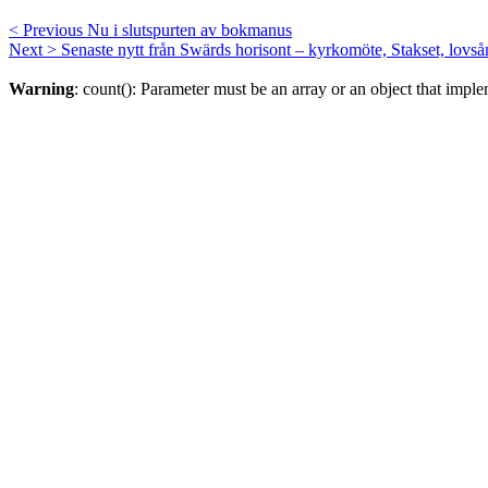
< Previous
Nu i slutspurten av bokmanus
Next >
Senaste nytt från Swärds horisont – kyrkomöte, Stakset, lov
Warning
: count(): Parameter must be an array or an object that imp