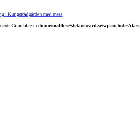
sång i Kungsträdgården med mera
lements Countable in
/home/mattlose/stefansward.se/wp-includes/cla