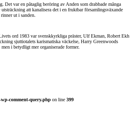
sing. Det var en påtaglig beröring av Anden som drabbade många
utsträckning att kanalisera det i en fruktbar församlingsväxande
rinner ut i sanden.
e Livets ord 1983 var svenskkyrkliga präster, Ulf Ekman, Robert Ekh
ckning sjuttiotalets karismatiska väckelse, Harry Greenwoods
, men i betydligt mer organiserade former.
ss-wp-comment-query.php
on line
399