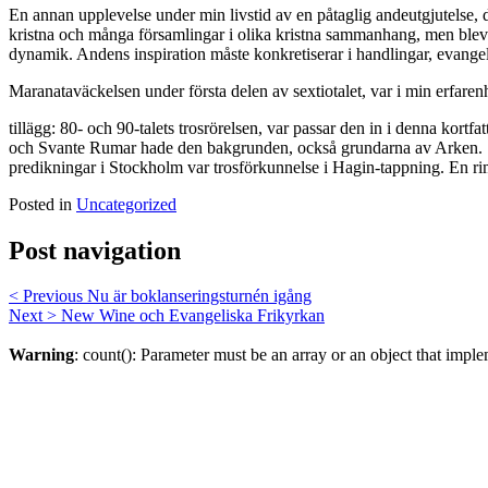
En annan upplevelse under min livstid av en påtaglig andeutgjutelse,
kristna och många församlingar i olika kristna sammanhang, men blev o
dynamik. Andens inspiration måste konkretiserar i handlingar, evangelis
Maranataväckelsen under första delen av sextiotalet, var i min erfare
tillägg: 80- och 90-talets trosrörelsen, var passar den in i denna ko
och Svante Rumar hade den bakgrunden, också grundarna av Arken. Ste
predikningar i Stockholm var trosförkunnelse i Hagin-tappning. En riml
Posted in
Uncategorized
Post navigation
< Previous
Nu är boklanseringsturnén igång
Next >
New Wine och Evangeliska Frikyrkan
Warning
: count(): Parameter must be an array or an object that imp