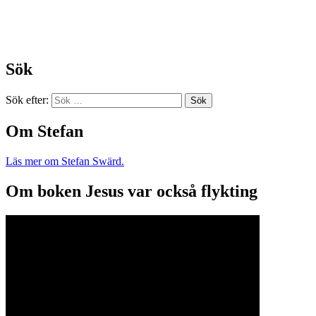
Sök
Sök efter:
Om Stefan
Läs mer om Stefan Swärd.
Om boken Jesus var också flykting