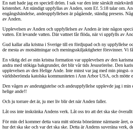
En natt hade jag en speciell dröm. I sak var den inte särskilt märkv
kristenhet. Att ständigt uppfyllas av Anden, som Ef. 5:18 talar om. A
engångshändelse, andeuppfyllelsen är pågående, ständig presens. Något 
av Anden.
Upplevelsen av Anden och uppfyllelsen av Anden är inte någon specialgå
vatten. Ett levande vatten. Där vattnet får flöda, när vi uppfylls av A
Gud kallar alla kristna i Sverige till en fördjupad och ny uppfyllelse
de mesta av motsättningar och meningsskiljaktigheter försvinner. Vi 
En viktig del av min kristna formation var upplevelsen av den karisma
andra med stökiga bakgrunder, det blir vår tids Jesusrörelse. Den kari
upplevelsen av den Helige Ande. Inte minst var jag med min pingst- o
världsberömda katolska kommuniteten i Ann Arbor USA, och mötte en
Den vågen av andeutgjutelse och andeuppfyllelse upplevde jag i min drö
helige ande!!
Och ju torrare det är, ju mer liv blir det när Anden faller.
Låt oss inte inskränka Andens verk. Låt oss tro att det ska ske övera
För min del kommer detta vara mitt största böneämne närmaste året, o
hur det ska ske och var det ska ske. Detta är Andens suveräna verk, det