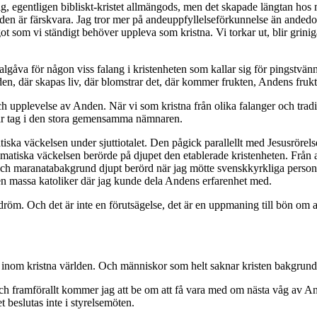
ärdig, egentligen bibliskt-kristet allmängods, men det skapade längtan
nden är färskvara. Jag tror mer på andeuppfyllelseförkunnelse än anded
som vi ständigt behöver uppleva som kristna. Vi torkar ut, blir griniga
va för någon viss falang i kristenheten som kallar sig för pingstvänner 
nden, där skapas liv, där blomstrar det, där kommer frukten, Andens frukt
 och upplevelse av Anden. När vi som kristna från olika falanger och tr
får tag i den stora gemensamma nämnaren.
tiska väckelsen under sjuttiotalet. Den pågick parallellt med Jesusröre
smatiska väckelsen berörde på djupet den etablerade kristenheten. Från a
ch maranatabakgrund djupt berörd när jag mötte svenskkyrkliga personer
 massa katoliker där jag kunde dela Andens erfarenhet med.
m. Och det är inte en förutsägelse, det är en uppmaning till bön om att 
llt inom kristna världen. Och människor som helt saknar kristen bakgrun
ch framförallt kommer jag att be om att få vara med om nästa våg av A
 beslutas inte i styrelsemöten.