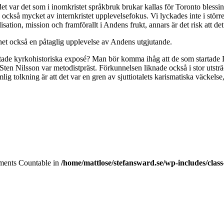
 det var det som i inomkristet språkbruk brukar kallas för Toronto bles
ckså mycket av internkristet upplevelsefokus. Vi lyckades inte i större 
ation, mission och framförallt i Andens frukt, annars är det risk att det 
nhet också en påtaglig upplevelse av Andens utgjutande.
rtfattade kyrkohistoriska exposé? Man bör komma ihåg att de som startad
n Nilsson var metodistpräst. Förkunnelsen liknade också i stor utsträ
ig tolkning är att det var en gren av sjuttiotalets karismatiska väckelse
lements Countable in
/home/mattlose/stefansward.se/wp-includes/cla