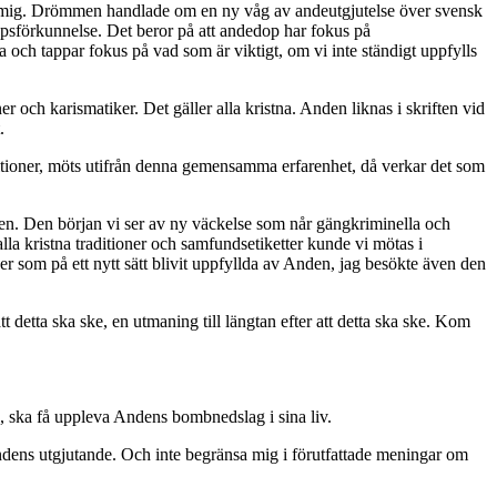
 hos mig. Drömmen handlade om en ny våg av andeutgjutelse över svensk
opsförkunnelse. Det beror på att andedop har fokus på
 och tappar fokus på vad som är viktigt, om vi inte ständigt uppfylls
och karismatiker. Det gäller alla kristna. Anden liknas i skriften vid
.
aditioner, möts utifrån denna gemensamma erfarenhet, då verkar det som
lsen. Den början vi ser av ny väckelse som når gängkriminella och
lla kristna traditioner och samfundsetiketter kunde vi mötas i
 som på ett nytt sätt blivit uppfyllda av Anden, jag besökte även den
detta ska ske, en utmaning till längtan efter att detta ska ske. Kom
d, ska få uppleva Andens bombnedslag i sina liv.
ndens utgjutande. Och inte begränsa mig i förutfattade meningar om