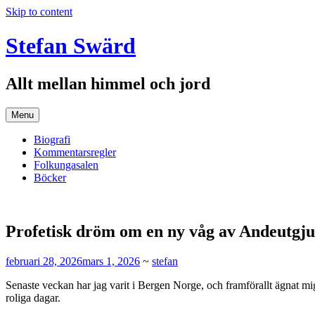
Skip to content
Stefan Swärd
Allt mellan himmel och jord
Menu
Biografi
Kommentarsregler
Folkungasalen
Böcker
Profetisk dröm om en ny våg av Andeutgju
februari 28, 2026
mars 1, 2026
~
stefan
Senaste veckan har jag varit i Bergen Norge, och framförallt ägnat mi
roliga dagar.