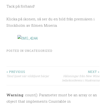
Tack på förhand!
Klicka på ikonen, så ser du en bild från premiären i
Stockholm av filmen Miseria.
POSTED IN
UNCATEGORIZED
< PREVIOUS
NEXT >
Tänd ljuset när vilddjuret härjar
Hälsningar från New Wine
Post navigation
ledarkonferens i Huskvarna
Warning
: count(): Parameter must be an array or an
object that implements Countable in