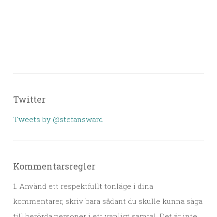
Twitter
Tweets by @stefansward
Kommentarsregler
1. Använd ett respektfullt tonläge i dina
kommentarer, skriv bara sådant du skulle kunna säga
till berörda personer i ett vanligt samtal. Det är inte