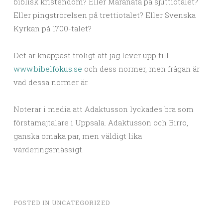
biblisk kristendom? Eller Maranata på sjuttiotalet?
Eller pingströrelsen på trettiotalet? Eller Svenska
Kyrkan på 1700-talet?
Det är knappast troligt att jag lever upp till
www.bibelfokus.se
och dess normer, men frågan är
vad dessa normer är.
Noterar i media att Adaktusson lyckades bra som
förstamajtalare i Uppsala. Adaktusson och Birro,
ganska omaka par, men väldigt lika
värderingsmässigt.
POSTED IN
UNCATEGORIZED