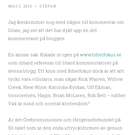
MAJ 1, 2013
~
STEFAN
Jag återkommer nog med någon till kommentar om
Islam, jag ser att det har dykt upp en del
kommentarer på bloggen.
En annan sak. Kikade in igen på
www.bibelfokus.se
som ibland refereras till bland kommentatorer på
denna blogg. Ett krux med Bibelfokus dock är att allt
tycks vara villoläror, man sågar Rick Warren, Willow
Creek, New Wine, Katolska Kyrkan, Ulf Ekman,
trosrörelsen, Hagin, Brian McLaren, Rob Bell – rubbet.
Vad är sund och normal kristendom?
Är det Örebromissionen och Helgelseförbundet på
50-talet som är den enda uttrycksformen av genuin