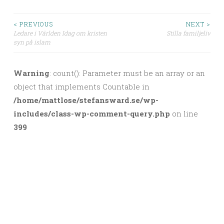
< PREVIOUS
NEXT >
Ledare i Världen Idag om kristen
Stilla familjeliv
Post navigation
syn på islam
Warning
: count(): Parameter must be an array or an
object that implements Countable in
/home/mattlose/stefansward.se/wp-
includes/class-wp-comment-query.php
on line
399