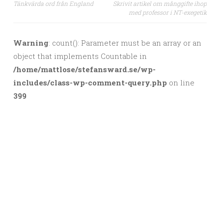
Tänkvärda ord från England
Skrivit artikel om månggifte ihop
Post navigation
med professor i NT-exegetik
Warning
: count(): Parameter must be an array or an
object that implements Countable in
/home/mattlose/stefansward.se/wp-
includes/class-wp-comment-query.php
on line
399