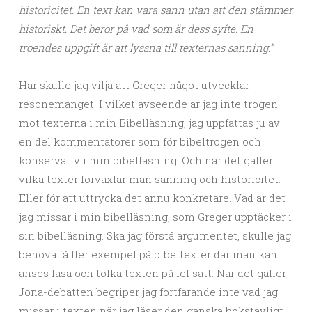
historicitet. En text kan vara sann utan att den stämmer
historiskt. Det beror på vad som är dess syfte. En
troendes uppgift är att lyssna till texternas sanning.”
Här skulle jag vilja att Greger något utvecklar
resonemanget. I vilket avseende är jag inte trogen
mot texterna i min Bibelläsning, jag uppfattas ju av
en del kommentatorer som för bibeltrogen och
konservativ i min bibelläsning. Och när det gäller
vilka texter förväxlar man sanning och historicitet.
Eller för att uttrycka det ännu konkretare. Vad är det
jag missar i min bibelläsning, som Greger upptäcker i
sin bibelläsning. Ska jag förstå argumentet, skulle jag
behöva få fler exempel på bibeltexter där man kan
anses läsa och tolka texten på fel sätt. När det gäller
Jona-debatten begriper jag fortfarande inte vad jag
missar i texten när jag läser den ganska bokstavligt