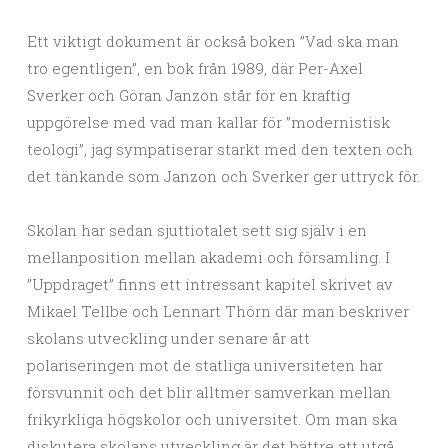
Ett viktigt dokument är också boken ”Vad ska man
tro egentligen”, en bok från 1989, där Per-Axel
Sverker och Göran Janzon står för en kraftig
uppgörelse med vad man kallar för ”modernistisk
teologi”, jag sympatiserar starkt med den texten och
det tänkande som Janzon och Sverker ger uttryck för.
Skolan har sedan sjuttiotalet sett sig själv i en
mellanposition mellan akademi och församling. I
”Uppdraget” finns ett intressant kapitel skrivet av
Mikael Tellbe och Lennart Thörn där man beskriver
skolans utveckling under senare år att
polariseringen mot de statliga universiteten har
försvunnit och det blir alltmer samverkan mellan
frikyrkliga högskolor och universitet. Om man ska
diskutera skolans utveckling är det bättre att utgå