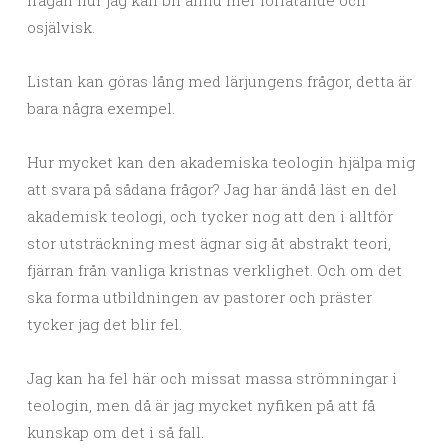
frågan hur jag kan bli ännu mer förlåtande och
osjälvisk.
Listan kan göras lång med lärjungens frågor, detta är
bara några exempel.
Hur mycket kan den akademiska teologin hjälpa mig
att svara på sådana frågor? Jag har ändå läst en del
akademisk teologi, och tycker nog att den i alltför
stor utsträckning mest ägnar sig åt abstrakt teori,
fjärran från vanliga kristnas verklighet. Och om det
ska forma utbildningen av pastorer och präster
tycker jag det blir fel.
Jag kan ha fel här och missat massa strömningar i
teologin, men då är jag mycket nyfiken på att få
kunskap om det i så fall.