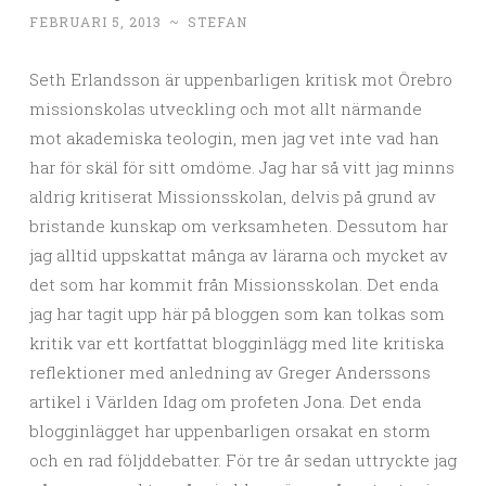
FEBRUARI 5, 2013
~
STEFAN
Seth Erlandsson är uppenbarligen kritisk mot Örebro
missionskolas utveckling och mot allt närmande
mot akademiska teologin, men jag vet inte vad han
har för skäl för sitt omdöme. Jag har så vitt jag minns
aldrig kritiserat Missionsskolan, delvis på grund av
bristande kunskap om verksamheten. Dessutom har
jag alltid uppskattat många av lärarna och mycket av
det som har kommit från Missionsskolan. Det enda
jag har tagit upp här på bloggen som kan tolkas som
kritik var ett kortfattat blogginlägg med lite kritiska
reflektioner med anledning av Greger Anderssons
artikel i Världen Idag om profeten Jona. Det enda
blogginlägget har uppenbarligen orsakat en storm
och en rad följddebatter. För tre år sedan uttryckte jag