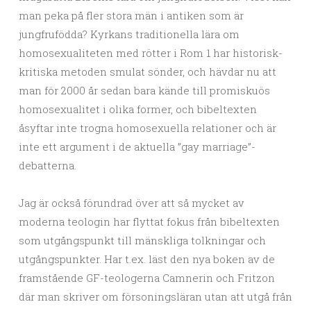
man peka på fler stora män i antiken som är
jungfrufödda? Kyrkans traditionella lära om
homosexualiteten med rötter i Rom 1 har historisk-
kritiska metoden smulat sönder, och hävdar nu att
man för 2000 år sedan bara kände till promiskuös
homosexualitet i olika former, och bibeltexten
åsyftar inte trogna homosexuella relationer och är
inte ett argument i de aktuella ”gay marriage”-
debatterna.
Jag är också förundrad över att så mycket av
moderna teologin har flyttat fokus från bibeltexten
som utgångspunkt till mänskliga tolkningar och
utgångspunkter. Har t.ex. läst den nya boken av de
framstående GF-teologerna Camnerin och Fritzon
där man skriver om försoningsläran utan att utgå från