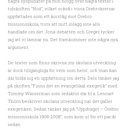
några synpunkter på min blogg över några texter i
tidskriften ”Nod”, vilket också i vissa Örebrokretsar
uppfattades som ett korståg mot Örebro
missionsskola, trots att mitt inlägg inte alls
handlade om det. Jona-debatten och Greger tycker
jag att vi lämnar nu. Det framkommer inte några nya
argument.
De texter som finns skrivna om skolans utveckling
är dock tillgängliga för vem som helst, och man kan
där bilda sig en uppfattning om detta. Dels tänker jag
på skriften ”Finns det en evangelikal exegetik” med
Tommy Wasserman som redaktör där bl.a. Lennart
Thörn beskriver skolans utveckling när det gäller
exegetiken. Sedan tänker jag på ”Uppdraget – Örebro
missionsskola 1908-2008”, som kom ut för ett par år
sedan.