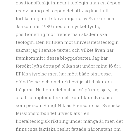
positionsförskjutningar i teologin utan en öppen
redovisning och öppen debatt. Jag kan helt
förlika mig med skrivningarna av Sverker och
Janzon från 1989 med en mycket tydlig
positionering mot trenderna i akademiska
teologin. Den kritiken mot universitetsteologin
saknar jag i senare texter, och vilket även har
framkommit i dessa bloggdebatter. Jag har
försökt lyfta detta på olika sätt under mina 16 år i
EFK:s styrelse men har mött både ointresse,
oförståelse, och en direkt ovilja att diskutera
frågorna. Nu beror det väl också på mig själv, jag
är alltför diplomatisk och konfliktundvikande
som person. Enligt Niklas Piensoho har Svenska
Missionsförbundet utvecklats i en
liberalteologisk riktning under många år, men det
finns inga faktiska beslut fattade någonstans om