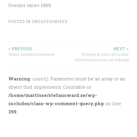
Sverker skrev 1989.
POSTED IN
UNCATEGORIZED
< PREVIOUS
NEXT >
Några snabbkommentarer
Sveriges kristna råd ordnar
Post navigation
klimatseminarium på måndag
Warning
: count(): Parameter must be an array or an
object that implements Countable in
/home/mattlose/stefansward.se/wp-
includes/class-wp-comment-query.php
on line
399