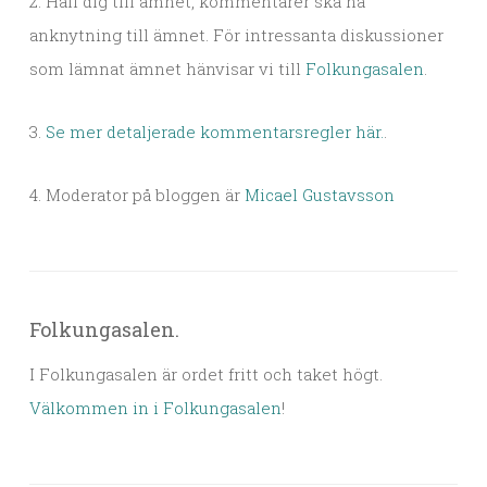
2. Håll dig till ämnet, kommentarer ska ha
anknytning till ämnet. För intressanta diskussioner
som lämnat ämnet hänvisar vi till
Folkungasalen
.
3.
Se mer detaljerade kommentarsregler här.
.
4. Moderator på bloggen är
Micael Gustavsson
Folkungasalen.
I Folkungasalen är ordet fritt och taket högt.
Välkommen in i Folkungasalen
!