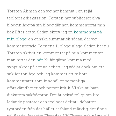
Torsten Åhman och jag har hamnat i en rejäl
teologisk diskussion. Torsten har publicerat elva
blogginlägg på sin blogg där han kommenterar min
bok Efter detta. Sedan skrev jag en
kommentar på
min blogg
, en ganska summarisk sådan, där jag
kommenterade Torstens 11 blogginlägg. Sedan har nu
Torsten skrivit en kommentar på min kommentar,
man hittar den
här
. Ni får gärna komma med
synpunkter på denna debatt, jag vädjar dock om ett
sakligt tonläge och jag kommer att ta bort
kommentarer som innehåller personliga
oförskämdheter och personkritik. Vi ska nu bara
diskutera sakfrågorna. Det är också roligt om lite
ledande pastorer och teologer deltar i debatten,
tystnaden från det hållet är ibland märklig, det finns
väl fler än Joachim Elsander, Ulf Ekman och några till