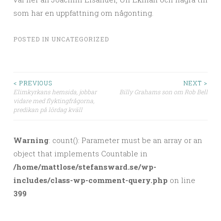
som har en uppfattning om någonting.
POSTED IN
UNCATEGORIZED
< PREVIOUS
NEXT >
Elimkyrkans hemsida, jobbar
Billy Grahams son om Rob Bell
Post navigation
vidare med flyktingfrågorna,
predikan på lördag kväll
Warning
: count(): Parameter must be an array or an
object that implements Countable in
/home/mattlose/stefansward.se/wp-
includes/class-wp-comment-query.php
on line
399