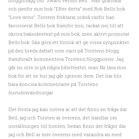
blogginlägg om ”Swärd versus Bell”. Han granskar
och jämför min bok ”Efter detta” med Rob Bells bok
”Love wins”. Torsten förklarar också varför han
favoriserat Bells bok framför min, tackat nej till att
skriva baksidestext på min bok, men aktivt promotat
Bells bok. Ska göra ett försök att ge vissa synpunkter
på den breda debatt som varit på Torstens blogg,
framförallt kommentera Torstens bloggposter. Jag
går nu inte in på några bibeltexter, man får läsa min
bok för att se hur jag går igenom dem. Det här blir
bara koncisa kommentarer på Torstens
huvudinvändningar.
Det första jag kan notera är att det finns en fråga där
Bell, jag och Torsten är överens, det handlar om
inställningen till himlen. Sedan finns det frågor där
jag och Bell är mer överens med varandra än med