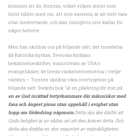
kommer att dö, förintas, vilket vilken ateist som
helst håller med om. Att inte existera, är att helt vara
utan medvetande, och kan rimligtvis inte kallas för
något helvete.
Men han skildrar oss på följande sätt, det innefattar
då Katolska kyrkan, Svenska kyrkans
bekännelseskrifter, mainstream av USA:s
evangelikaler, de breda väckelserörelserna i tredje
världen – Torsten skildrar våra övertygelser på
följande sätt: Swärds bok ”
är en plädering för tron på
en av Gud inrättad tortyrkammare där människor med
fasa och ångest pinas utan uppehåll i evighet utan
hopp om förändring någonsin.
Detta ska ske därför att
Guds helighet är av sådan art att den kräver detta. Och
detta ska drabba en stor majoritet av mänskligheten.