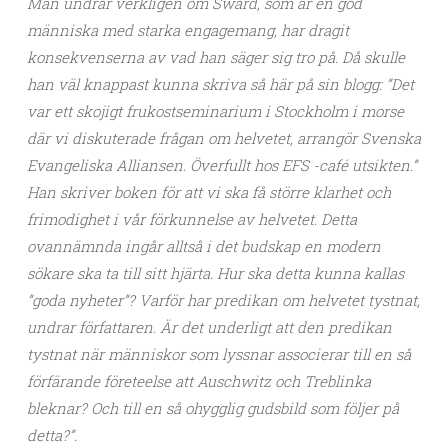
Man undrar verkligen om Swärd, som är en god
människa med starka engagemang, har dragit
konsekvenserna av vad han säger sig tro på. Då skulle
han väl knappast kunna skriva så här på sin blogg: ”Det
var ett skojigt frukostseminarium i Stockholm i morse
där vi diskuterade frågan om helvetet, arrangör Svenska
Evangeliska Alliansen. Överfullt hos EFS -café utsikten.”
Han skriver boken för att vi ska få större klarhet och
frimodighet i vår förkunnelse av helvetet. Detta
ovannämnda ingår alltså i det budskap en modern
sökare ska ta till sitt hjärta. Hur ska detta kunna kallas
”goda nyheter”? Varför har predikan om helvetet tystnat,
undrar författaren. Är det underligt att den predikan
tystnat när människor som lyssnar associerar till en så
förfärande företeelse att Auschwitz och Treblinka
bleknar? Och till en så ohygglig gudsbild som följer på
detta?”.