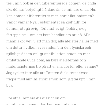
tes i min bok är den differentierade domen, de onda
ska dömas betydligt hårdare än de mindre onda. Hur
kan domen differentieras med annihilationismen?
Varför varnar Nya Testamentet så kraftfullt för
domen, att gå evigt förlorad, evigt fördärv, evig
förtappelse – om det bara handlar om att dö. Alla
människor vet ju att man dör, alla ateister håller med
om detta. I vilken avseenden blir den fysiska och
själsliga döden enligt annihilationismen en mer
omfattande Guds dom, än bara ateisternas och
materialisternas tro på att vi alla dör för eller senare?
Jag tycker inte alls att Torsten diskuterar dessa
frågor med annihilationismen som jag tar upp i min
bok.
För att summera diskussionen om
annihilationismen. Jag begriper inte hur