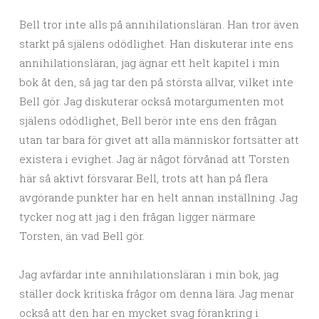
Bell tror inte alls på annihilationsläran. Han tror även
starkt på själens odödlighet. Han diskuterar inte ens
annihilationsläran, jag ägnar ett helt kapitel i min
bok åt den, så jag tar den på största allvar, vilket inte
Bell gör. Jag diskuterar också motargumenten mot
själens odödlighet, Bell berör inte ens den frågan
utan tar bara för givet att alla människor fortsätter att
existera i evighet. Jag är något förvånad att Torsten
här så aktivt försvarar Bell, trots att han på flera
avgörande punkter har en helt annan inställning. Jag
tycker nog att jag i den frågan ligger närmare
Torsten, än vad Bell gör.
Jag avfärdar inte annihilationsläran i min bok, jag
ställer dock kritiska frågor om denna lära. Jag menar
också att den har en mycket svag förankring i