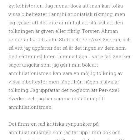
kyrkohistorien. Jag menar dock att man kan tolka
vissa bibeltexter i annihilationistisk riktning, men
jag tycker att det inte är rimligt att slå fast att den
tolkningen är given eller riktig. Torsten Åhman
refererar här till John Stott och Per-Axel Sverker, och
så vitt jag uppfattar det så är det ingen av dem som
helt sätter ned foten i denna fråga. I varje fall Sverker
säger ungefär som jag gör i min bok att
annihilationismen kan vara en möjlig tolkning av
vissa bibeltexter men långtifrån någon självklar
tolkning. Jag uppfattar det nog som att Per-Axel
Sverker och jag har samma inställning till
annihilationismen.
Det finns en rad kritiska synpunkter på
annihilationismen som jag tar upp i min bok och