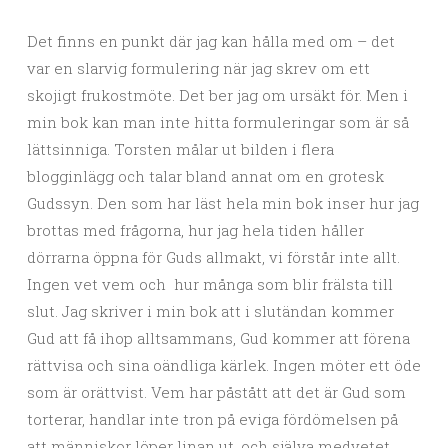
Det finns en punkt där jag kan hålla med om – det
var en slarvig formulering när jag skrev om ett
skojigt frukostmöte. Det ber jag om ursäkt för. Men i
min bok kan man inte hitta formuleringar som är så
lättsinniga. Torsten målar ut bilden i flera
blogginlägg och talar bland annat om en grotesk
Gudssyn. Den som har läst hela min bok inser hur jag
brottas med frågorna, hur jag hela tiden håller
dörrarna öppna för Guds allmakt, vi förstår inte allt.
Ingen vet vem och hur många som blir frälsta till
slut. Jag skriver i min bok att i slutändan kommer
Gud att få ihop alltsammans, Gud kommer att förena
rättvisa och sina oändliga kärlek. Ingen möter ett öde
som är orättvist. Vem har påstått att det är Gud som
torterar, handlar inte tron på eviga fördömelsen på
att människor löper linan ut, och själva medvetet