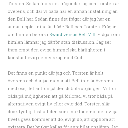
Torsten. Sedan finns det frågor där jag och Torsten är
överens, och där vi båda har en annan inställning än
den Bell har. Sedan finns det frågor där jag har en
annan uppfattning än både Bell och Torsten. Frågan
om himlen berörs i
Swärd versus Bell VIII
. Frågan om
himlen lämnar jag därför utan diskussion. Jag ser
fram emot den eviga himmelska härligheten i
konstant evig gemenskap med Gud.
Det finns en punkt där jag och Torsten är helt
överens och där jag menar att Bell inte är överens
med oss, det är tron på den dubbla utgången. Vi tror
båda på möjligheten att gå förlorad, vi tror båda på
alternativen evigt liv eller evig död. Torsten slår
dock tydligt fast att den som inte tar emot det eviga
livets gåva kommer att dö, evigt dö, att upphöra att
existera. Det brukar kallas för annihilationsläran. Jag