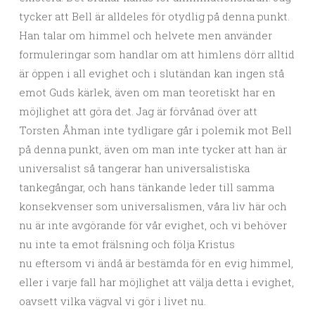
tycker att Bell är alldeles för otydlig på denna punkt.
Han talar om himmel och helvete men använder
formuleringar som handlar om att himlens dörr alltid
är öppen i all evighet och i slutändan kan ingen stå
emot Guds kärlek, även om man teoretiskt har en
möjlighet att göra det. Jag är förvånad över att
Torsten Åhman inte tydligare går i polemik mot Bell
på denna punkt, även om man inte tycker att han är
universalist så tangerar han universalistiska
tankegångar, och hans tänkande leder till samma
konsekvenser som universalismen, våra liv här och
nu är inte avgörande för vår evighet, och vi behöver
nu inte ta emot frälsning och följa Kristus
nu eftersom vi ändå är bestämda för en evig himmel,
eller i varje fall har möjlighet att välja detta i evighet,
oavsett vilka vägval vi gör i livet nu.