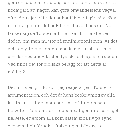
göra en lära om detta. Jag ser det som Guds yttersta
nödåtgärd att någon kan göra omvändelsens vägval
efter detta jordeliv, det är här i livet vi gör våra vägval
inför evigheten, det är Bibelns huvudbudskap. När
tänker sig då Torsten att man kan bli frälst efter
döden, om man nu tror på annihilationismen. Är det
vid den yttersta domen man kan välja att bli frälst
och därmed undvika den fysiska och själsliga döden.
Vad finns det för bibliska belägg för att detta är
möjligt?
Det finns en punkt som jag reagerar på i Torstens
argumentation, och det är hans beskrivning av alla
kristna i alla tider som har trott på himlen och
helvetet, Torsten tror ju uppenbarligen inte på något
helvete, eftersom alla som satsat sina liv på synd,
och som helt förnekat frälsningen i Jesus, de