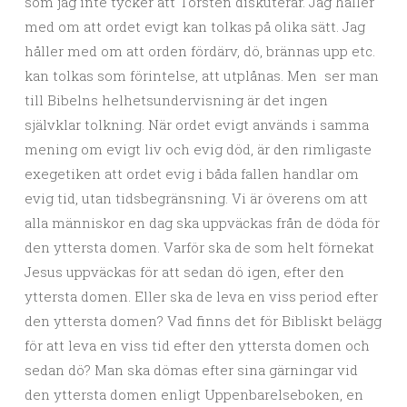
som jag inte tycker att Torsten diskuterar. Jag håller
med om att ordet evigt kan tolkas på olika sätt. Jag
håller med om att orden fördärv, dö, brännas upp etc.
kan tolkas som förintelse, att utplånas. Men ser man
till Bibelns helhetsundervisning är det ingen
självklar tolkning. När ordet evigt används i samma
mening om evigt liv och evig död, är den rimligaste
exegetiken att ordet evig i båda fallen handlar om
evig tid, utan tidsbegränsning. Vi är överens om att
alla människor en dag ska uppväckas från de döda för
den yttersta domen. Varför ska de som helt förnekat
Jesus uppväckas för att sedan dö igen, efter den
yttersta domen. Eller ska de leva en viss period efter
den yttersta domen? Vad finns det för Bibliskt belägg
för att leva en viss tid efter den yttersta domen och
sedan dö? Man ska dömas efter sina gärningar vid
den yttersta domen enligt Uppenbarelseboken, en