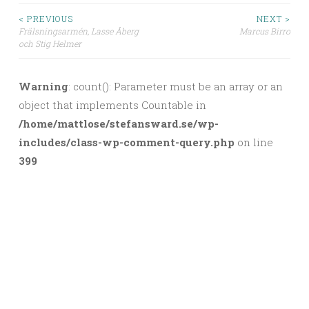
< PREVIOUS
NEXT >
Frälsningsarmén, Lasse Åberg
Marcus Birro
Post navigation
och Stig Helmer
Warning
: count(): Parameter must be an array or an
object that implements Countable in
/home/mattlose/stefansward.se/wp-
includes/class-wp-comment-query.php
on line
399