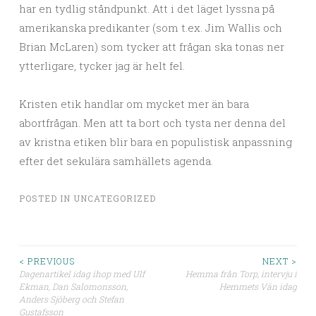
har en tydlig ståndpunkt. Att i det läget lyssna på
amerikanska predikanter (som t.ex. Jim Wallis och
Brian McLaren) som tycker att frågan ska tonas ner
ytterligare, tycker jag är helt fel.
Kristen etik handlar om mycket mer än bara
abortfrågan. Men att ta bort och tysta ner denna del
av kristna etiken blir bara en populistisk anpassning
efter det sekulära samhällets agenda.
POSTED IN
UNCATEGORIZED
< PREVIOUS
NEXT >
Dagenartikel idag ihop med Ulf
Hemma från Torp, intervju i
Post navigation
Ekman, Dan Salomonsson,
Hemmets Vän idag
Anders Sjöberg och Stefan
Gustafsson