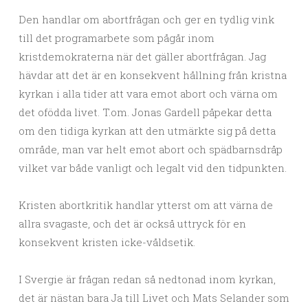
Den handlar om abortfrågan och ger en tydlig vink
till det programarbete som pågår inom
kristdemokraterna när det gäller abortfrågan. Jag
hävdar att det är en konsekvent hållning från kristna
kyrkan i alla tider att vara emot abort och värna om
det ofödda livet. T.om. Jonas Gardell påpekar detta
om den tidiga kyrkan att den utmärkte sig på detta
område, man var helt emot abort och spädbarnsdråp
vilket var både vanligt och legalt vid den tidpunkten.
Kristen abortkritik handlar ytterst om att värna de
allra svagaste, och det är också uttryck för en
konsekvent kristen icke-våldsetik.
I Svergie är frågan redan så nedtonad inom kyrkan,
det är nästan bara Ja till Livet och Mats Selander som