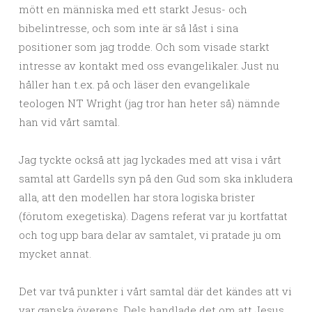
mött en människa med ett starkt Jesus- och
bibelintresse, och som inte är så låst i sina
positioner som jag trodde. Och som visade starkt
intresse av kontakt med oss evangelikaler. Just nu
håller han t.ex. på och läser den evangelikale
teologen NT Wright (jag tror han heter så) nämnde
han vid vårt samtal.
Jag tyckte också att jag lyckades med att visa i vårt
samtal att Gardells syn på den Gud som ska inkludera
alla, att den modellen har stora logiska brister
(förutom exegetiska). Dagens referat var ju kortfattat
och tog upp bara delar av samtalet, vi pratade ju om
mycket annat.
Det var två punkter i vårt samtal där det kändes att vi
var ganska överens. Dels handlade det om att Jesus