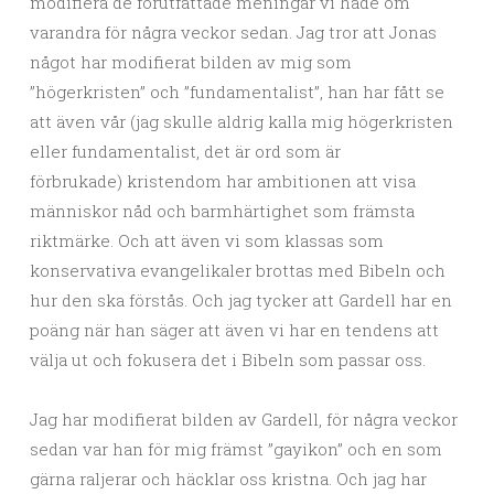
modifiera de förutfattade meningar vi hade om
varandra för några veckor sedan. Jag tror att Jonas
något har modifierat bilden av mig som
”högerkristen” och ”fundamentalist”, han har fått se
att även vår (jag skulle aldrig kalla mig högerkristen
eller fundamentalist, det är ord som är
förbrukade) kristendom har ambitionen att visa
människor nåd och barmhärtighet som främsta
riktmärke. Och att även vi som klassas som
konservativa evangelikaler brottas med Bibeln och
hur den ska förstås. Och jag tycker att Gardell har en
poäng när han säger att även vi har en tendens att
välja ut och fokusera det i Bibeln som passar oss.
Jag har modifierat bilden av Gardell, för några veckor
sedan var han för mig främst ”gayikon” och en som
gärna raljerar och häcklar oss kristna. Och jag har