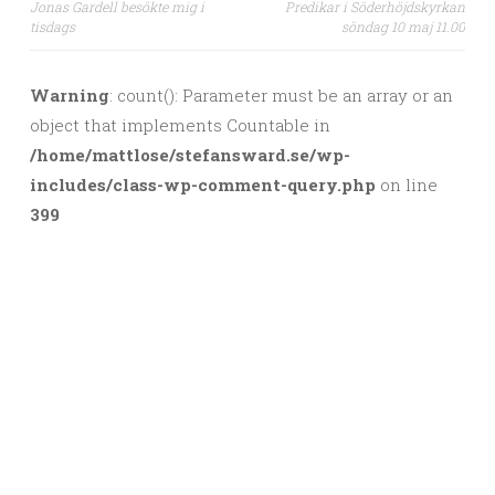
Jonas Gardell besökte mig i
Predikar i Söderhöjdskyrkan
Post navigation
tisdags
söndag 10 maj 11.00
Warning
: count(): Parameter must be an array or an
object that implements Countable in
/home/mattlose/stefansward.se/wp-
includes/class-wp-comment-query.php
on line
399