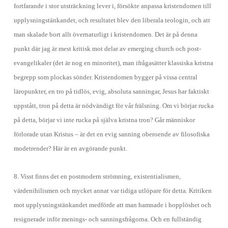
fortfarande i stor utsträckning lever i, försökte anpassa kristendomen till
upplysningstänkandet, och resultatet blev den liberala teologin, och att
man skalade bort allt övernaturligt i kristendomen. Det är på denna
punkt där jag är mest kritisk mot delar av emerging church och post-
evangelikaler (det är nog en minoritet), man ifrågasätter klassiska kristna
begrepp som plockas sönder. Kristendomen bygger på vissa central
läropunkter, en tro på tidlös, evig, absoluta sanningar, Jesus har faktiskt
uppstått, tron på detta är nödvändigt för vår frälsning. Om vi börjar rucka
på detta, börjar vi inte rucka på själva kristna tron? Går människor
förlorade utan Kristus – är det en evig sanning oberoende av filosofiska
modetrender? Här är en avgörande punkt.
8. Visst finns det en postmodern strömning, existentialismen,
värdenihilismen och mycket annat var tidiga utlöpare för detta. Kritiken
mot upplysningstänkandet medförde att man hamnade i hopplöshet och
resignerade inför menings- och sanningsfrågorna. Och en fullständig