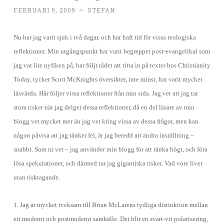
FEBRUARI 9, 2009
~
STEFAN
Nu har jag varit sjuk i två dagar, och har haft tid för vissa teologiska
reflektioner. Min utgångspunkt har varit begreppet post-evangelikal som
jag var lite nyfiken på, har följt rådet att titta in på texter hos Christianity
Today, tycker Scott McKnights översikter, inte minst, har varit mycket
läsvärda. Här följer vissa reflektioner från min sida. Jag vet att jag tar
stora risker när jag delger dessa reflektioner, då en del läsare av min
blogg vet mycket mer än jag vet kring vissa av dessa frågor, men kan
någon påvisa att jag tänker fel, är jag beredd att ändra inställning –
snabbt. Som ni vet – jag använder min blogg för att tänka högt, och föra
lösa spekulationer, och därmed tar jag gigantiska risker. Vad vore livet
utan risktagande.
1. Jag är mycket tveksam till Brian McLarens tydliga distinktion mellan
ett modernt och postmodernt samhälle. Det blir en svart-vit polarisering,