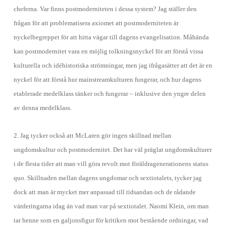
cheferna. Var finns postmoderniteten i dessa system? Jag ställer den
frågan för att problematisera axiomet att postmoderniteten är
nyckelbegreppet för att hitta vägar till dagens evangelisation. Måhända
kan postmodernitet vara en möjlig tolkningsnyckel för att förstå vissa
kulturella och idéhistoriska strömningar, men jag ifrågasätter att det är en
nyckel för att förstå hur mainstreamkulturen fungerar, och hur dagens
etablerade medelklass tänker och fungerar – inklusive den yngre delen
av denna medelklass.
2. Jag tycker också att McLaren gör ingen skillnad mellan
ungdomskultur och postmodernitet. Det har väl präglat ungdomskulturer
i de flesta tider att man vill göra revolt mot föräldragenerationens status
quo. Skillnaden mellan dagens ungdomar och sextiotalets, tycker jag
dock att man är mycket mer anpassad till tidsandan och de rådande
värderingarna idag än vad man var på sextiotalet. Naomi Klein, om man
tar henne som en galjonsfigur för kritiken mot bestående ordningar, vad