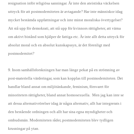
resignation inför religiösa sanningar. Är inte den ateistiska väckelsen
uttryck för att postmoderniteten är avtagande? Har inte människor idag
mycket bestämda uppfattningar och inte minst moraliska övertygelser?
Att stå upp för demokrati, att stå upp för kvinnors rättigheter, att värna
om aktivt bistånd som hjälper de fattiga etc. Är inte allt detta uttryck för
absolut moral och en absolut kunskapssyn, är det förenligt med
postmodernitet?
9. Inom samhällsforskningen har man länge pekat på en strömning av
post-materiella värderingar, som kan kopplas till postmoderniteten. Det
handlar bland annat om miljötänkande, feminism, försvaret för
minoriteters rättigheter, bland annat homosexuella. Men jag kan inte se
att dessa alternativrörelser idag är några alternativ, allt har integrerats i
den bestående ordningen och allt har sina egna myndigheter och
ombudsmän. Moderniteten råder, postmoderniteten blev tydligen
krusningar på ytan.