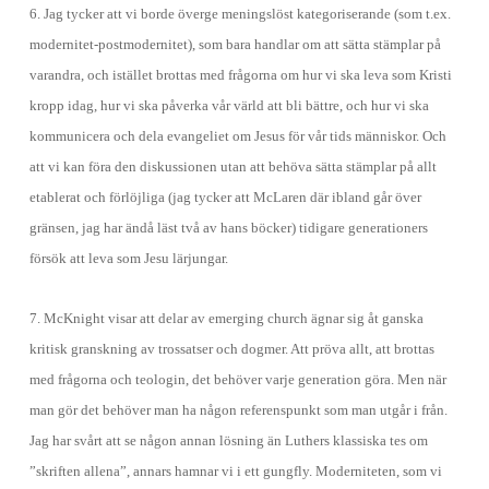
6. Jag tycker att vi borde överge meningslöst kategoriserande (som t.ex.
modernitet-postmodernitet), som bara handlar om att sätta stämplar på
varandra, och istället brottas med frågorna om hur vi ska leva som Kristi
kropp idag, hur vi ska påverka vår värld att bli bättre, och hur vi ska
kommunicera och dela evangeliet om Jesus för vår tids människor. Och
att vi kan föra den diskussionen utan att behöva sätta stämplar på allt
etablerat och förlöjliga (jag tycker att McLaren där ibland går över
gränsen, jag har ändå läst två av hans böcker) tidigare generationers
försök att leva som Jesu lärjungar.
7. McKnight visar att delar av emerging church ägnar sig åt ganska
kritisk granskning av trossatser och dogmer. Att pröva allt, att brottas
med frågorna och teologin, det behöver varje generation göra. Men när
man gör det behöver man ha någon referenspunkt som man utgår i från.
Jag har svårt att se någon annan lösning än Luthers klassiska tes om
”skriften allena”, annars hamnar vi i ett gungfly. Moderniteten, som vi