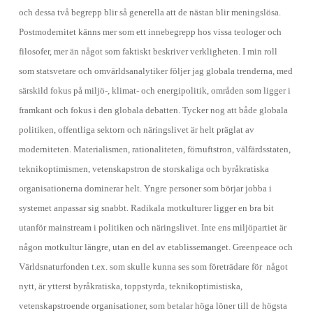
och dessa två begrepp blir så generella att de nästan blir meningslösa.
Postmodernitet känns mer som ett innebegrepp hos vissa teologer och
filosofer, mer än något som faktiskt beskriver verkligheten. I min roll
som statsvetare och omvärldsanalytiker följer jag globala trenderna, med
särskild fokus på miljö-, klimat- och energipolitik, områden som ligger i
framkant och fokus i den globala debatten. Tycker nog att både globala
politiken, offentliga sektorn och näringslivet är helt präglat av
moderniteten. Materialismen, rationaliteten, förnuftstron, välfärdsstaten,
teknikoptimismen, vetenskapstron de storskaliga och byråkratiska
organisationerna dominerar helt. Yngre personer som börjar jobba i
systemet anpassar sig snabbt. Radikala motkulturer ligger en bra bit
utanför mainstream i politiken och näringslivet. Inte ens miljöpartiet är
någon motkultur längre, utan en del av etablissemanget. Greenpeace och
Världsnaturfonden t.ex. som skulle kunna ses som företrädare för något
nytt, är ytterst byråkratiska, toppstyrda, teknikoptimistiska,
vetenskapstroende organisationer, som betalar höga löner till de högsta