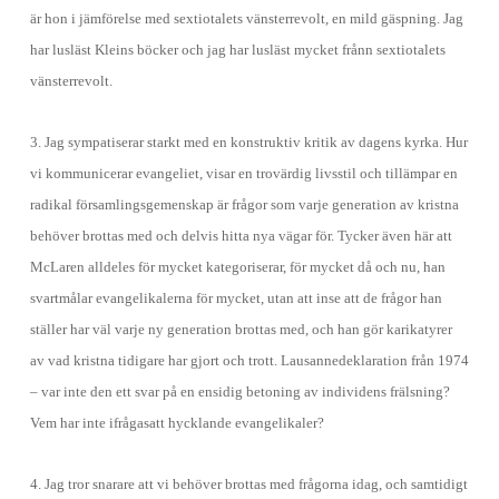
är hon i jämförelse med sextiotalets vänsterrevolt, en mild gäspning. Jag
har lusläst Kleins böcker och jag har lusläst mycket frånn sextiotalets
vänsterrevolt.
3. Jag sympatiserar starkt med en konstruktiv kritik av dagens kyrka. Hur
vi kommunicerar evangeliet, visar en trovärdig livsstil och tillämpar en
radikal församlingsgemenskap är frågor som varje generation av kristna
behöver brottas med och delvis hitta nya vägar för. Tycker även här att
McLaren alldeles för mycket kategoriserar, för mycket då och nu, han
svartmålar evangelikalerna för mycket, utan att inse att de frågor han
ställer har väl varje ny generation brottas med, och han gör karikatyrer
av vad kristna tidigare har gjort och trott. Lausannedeklaration från 1974
– var inte den ett svar på en ensidig betoning av individens frälsning?
Vem har inte ifrågasatt hycklande evangelikaler?
4. Jag tror snarare att vi behöver brottas med frågorna idag, och samtidigt