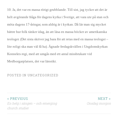
10. Ja, det var en massa rörigt grubblande. Till sist, jag tycker att det är
helt avgörande fråga för dagens kyrka i Sverige, att vara ute på stan och
möta dagens 17-åringar, som aldrig är i kyrkan. Då lär man sig mycket
bättre hur folk tänker idag, än att läsa en massa
böcker av amerikanska
teologer. (Det sista skriver jag bara för att retas med en massa teologer –
lite roligt ska man väl få ha). Ägnade fredagskvällen i Ungdomskyrkan
Konnekts regi, med att umgås med ett antal missbrukare vid
Medborgarplatsen, det var lärorikt.
POSTED IN
UNCATEGORIZED
< PREVIOUS
NEXT >
En helg i sängen – och emerging
Onsdag morgon
Post navigation
church studier