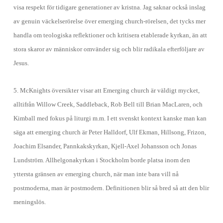
visa respekt för tidigare generationer av kristna. Jag saknar också inslag
av genuin väckelserörelse över emerging church-rörelsen, det tycks mer
handla om teologiska reflektioner och kritisera etablerade kyrkan, än att
stora skaror av människor omvänder sig och blir radikala efterföljare av
Jesus.
5. McKnights översikter visar att Emerging church är väldigt mycket,
alltifrån Willow Creek, Saddleback, Rob Bell till Brian MacLaren, och
Kimball med fokus på liturgi m.m. I ett svenskt kontext kanske man kan
säga att emerging church är Peter Halldorf, Ulf Ekman, Hillsong, Frizon,
Joachim Elsander, Pannkakskyrkan, Kjell-Axel Johansson och Jonas
Lundström. Allhelgonakyrkan i Stockholm borde platsa inom den
yttersta gränsen av emerging church, när man inte bara vill nå
postmoderna, man är postmodern. Definitionen blir så bred så att den blir
meningslös.