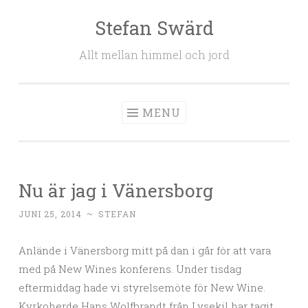
Stefan Swärd
Skip to content
Allt mellan himmel och jord
MENU
Nu är jag i Vänersborg
JUNI 25, 2014
~
STEFAN
Anlände i Vänersborg mitt på dan i går för att vara
med på New Wines konferens. Under tisdag
eftermiddag hade vi styrelsemöte för New Wine.
Kyrkoherde Hans Wolfbrandt från Lysekil har tagit