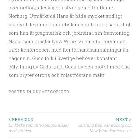
över ordförandeskapet i styrelsen efter Daniel
Norburg. Utmärkt då Hans är både mycket andligt
klarsynt, lever i en profetisk medvetenhet, samtidigt
som han är pragmatisk och jordnära i sin framtoning.
Något som präglar New Wine. Vi har stor förväntan
inför konferensen med fler förhandsanmälningar än
någonsin. Guds folk i Sverige behöver konstant
påfyllning av Guds kraft, Guds liv och mötet med Gud
som bryter otrons och misströstans makt.
POSTED IN
UNCATEGORIZED
< PREVIOUS
NEXT >
En kyrka som inte kompromissar
Hälsning från Vänersborg och
Post navigation
med världen
New Wine-konferensen