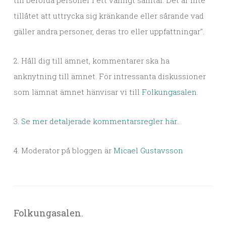
till berörda personer i ett vanligt samtal. Det är inte
tillåtet att uttrycka sig kränkande eller sårande vad
gäller andra personer, deras tro eller uppfattningar".
2. Håll dig till ämnet, kommentarer ska ha
anknytning till ämnet. För intressanta diskussioner
som lämnat ämnet hänvisar vi till
Folkungasalen
.
3.
Se mer detaljerade kommentarsregler här.
.
4. Moderator på bloggen är
Micael Gustavsson
Folkungasalen.