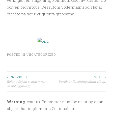
verkligen en slagkraftig kommunikatör av kristen tro
och en ordvirtous. Dessutom Södermalmsbo. Här är
ett foto på det riktigt tuffa grabbarna.
POSTED IN
UNCATEGORIZED
< PREVIOUS
NEXT >
Roland Spjuth svarar – nytt
Varför är försoningsläran viktig?
Post navigation
gästblogginlägg
Warning
: count(): Parameter must be an array or an
object that implements Countable in