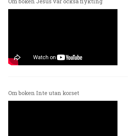
Om boken Jesus var också flykting
Om boken Inte utan korset