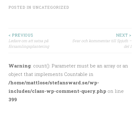
POSTED IN
UNCATEGORIZED
< PREVIOUS
NEXT >
Ledare om att satsa på
Svar och kommentar till Spjuth –
Post navigation
församlingsplantering
del 1
Warning
: count(): Parameter must be an array or an
object that implements Countable in
/home/mattlose/stefansward.se/wp-
includes/class-wp-comment-query.php
on line
399