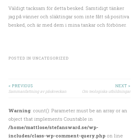
Väldigt tacksam för detta besked. Samtidigt tänker
jag på vänner och släktingar som inte fått så positiva
besked, och är med dem i mina tankar och förböner.
POSTED IN
UNCATEGORIZED
< PREVIOUS
NEXT >
Sammanfattning av påskveckan
Om teologiska utbildningar
Post navigation
Warning
: count(): Parameter must be an array or an
object that implements Countable in
/home/mattlose/stefansward.se/wp-
includes/class-wp-comment-query.php
on line