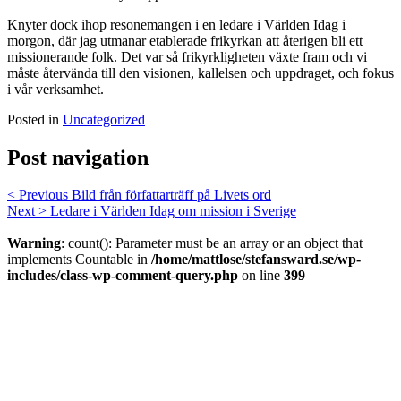
Knyter dock ihop resonemangen i en ledare i Världen Idag i
morgon, där jag utmanar etablerade frikyrkan att återigen bli ett
missionerande folk. Det var så frikyrkligheten växte fram och vi
måste återvända till den visionen, kallelsen och uppdraget, och fokus
i vår verksamhet.
Posted in
Uncategorized
Post navigation
< Previous
Bild från författarträff på Livets ord
Next >
Ledare i Världen Idag om mission i Sverige
Warning
: count(): Parameter must be an array or an object that
implements Countable in
/home/mattlose/stefansward.se/wp-
includes/class-wp-comment-query.php
on line
399