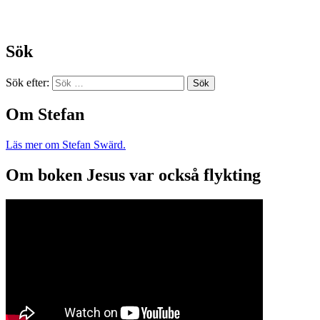
Sök
Sök efter:
Om Stefan
Läs mer om Stefan Swärd.
Om boken Jesus var också flykting