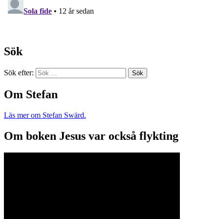
Sök
Sök efter:
Om Stefan
Läs mer om Stefan Swärd.
Om boken Jesus var också flykting