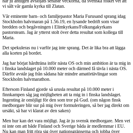
har ju äntligen avslöjats senaste veckorna, då svenska folket vet att
vi sålt vår gamla kyrka till Zlatan.
Vår eminente barn- och familjepastor Maria Furusand sprang idag
Stockholm halvmaran på 1.56.19, en lysande bedrift som visar
bredden och begåvningen i Elimkyrkans/Folkungakyrkans
pastorsteam. Jag är ytterst stolt över detta resultat som kollega till
Maria.
Det spekuleras nu i varför jag inte sprang. Det är lika bra att lägga
alla korten på bordet.
Jag har börjat hårdträna inför nästa OS och min ambition är ta mig in
i finska landslaget på 10.000 meter och därmed få tävla i nästa OS.
Därför avstår jag från sådana här mindre amatörtävlingar som
Stockholm halvmarathon.
Eftersom Finland gjorde så urusla resultat på 10.000 meter i
finnkampen såg jag möjligheten att ta mig in i finska landslaget.
Ingenting är omöjligt för den som tror på Gud. (om någon finsk
medborgare blir sur på mig över formuleringen, så ber jag direkt om
ursäkt, så har vi klarat av den saken)
Men hur kan det vara möjligt. Jag är ju svensk medborgare. Men vet
ni inte om att både Finland och Sverige båda är medlemmar i EU.
Nu kan man fritt röra sig över nationsgränserna och jobba över