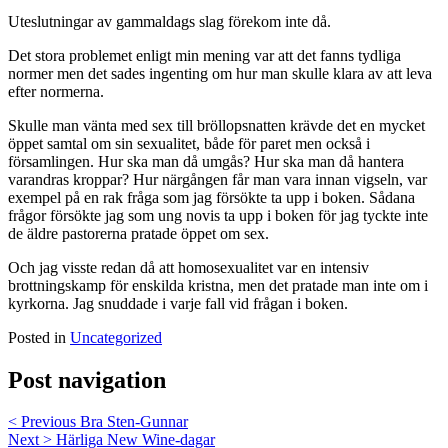
Uteslutningar av gammaldags slag förekom inte då.
Det stora problemet enligt min mening var att det fanns tydliga
normer men det sades ingenting om hur man skulle klara av att leva
efter normerna.
Skulle man vänta med sex till bröllopsnatten krävde det en mycket
öppet samtal om sin sexualitet, både för paret men också i
församlingen. Hur ska man då umgås? Hur ska man då hantera
varandras kroppar? Hur närgången får man vara innan vigseln, var
exempel på en rak fråga som jag försökte ta upp i boken. Sådana
frågor försökte jag som ung novis ta upp i boken för jag tyckte inte
de äldre pastorerna pratade öppet om sex.
Och jag visste redan då att homosexualitet var en intensiv
brottningskamp för enskilda kristna, men det pratade man inte om i
kyrkorna. Jag snuddade i varje fall vid frågan i boken.
Posted in
Uncategorized
Post navigation
< Previous
Bra Sten-Gunnar
Next >
Härliga New Wine-dagar