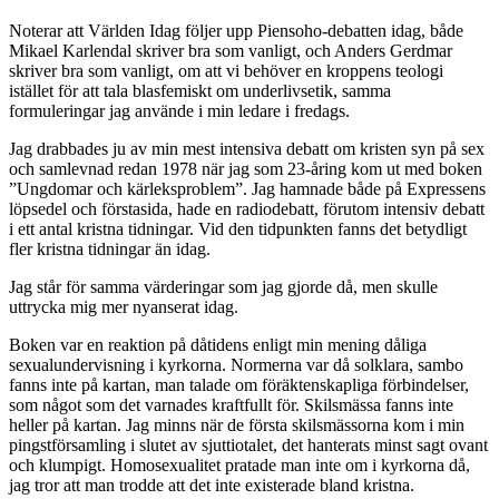
Noterar att Världen Idag följer upp Piensoho-debatten idag, både
Mikael Karlendal skriver bra som vanligt, och Anders Gerdmar
skriver bra som vanligt, om att vi behöver en kroppens teologi
istället för att tala blasfemiskt om underlivsetik, samma
formuleringar jag använde i min ledare i fredags.
Jag drabbades ju av min mest intensiva debatt om kristen syn på sex
och samlevnad redan 1978 när jag som 23-åring kom ut med boken
”Ungdomar och kärleksproblem”. Jag hamnade både på Expressens
löpsedel och förstasida, hade en radiodebatt, förutom intensiv debatt
i ett antal kristna tidningar. Vid den tidpunkten fanns det betydligt
fler kristna tidningar än idag.
Jag står för samma värderingar som jag gjorde då, men skulle
uttrycka mig mer nyanserat idag.
Boken var en reaktion på dåtidens enligt min mening dåliga
sexualundervisning i kyrkorna. Normerna var då solklara, sambo
fanns inte på kartan, man talade om föräktenskapliga förbindelser,
som något som det varnades kraftfullt för. Skilsmässa fanns inte
heller på kartan. Jag minns när de första skilsmässorna kom i min
pingstförsamling i slutet av sjuttiotalet, det hanterats minst sagt ovant
och klumpigt. Homosexualitet pratade man inte om i kyrkorna då,
jag tror att man trodde att det inte existerade bland kristna.