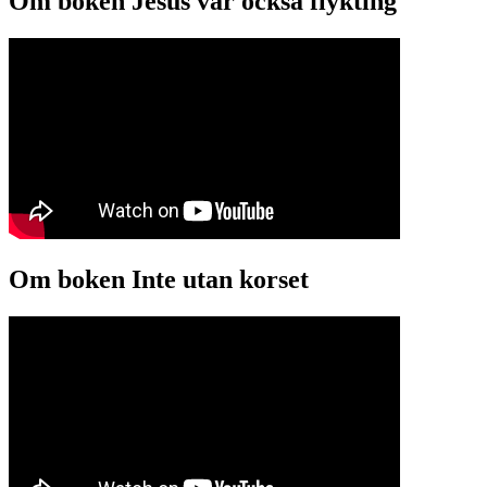
Om boken Jesus var också flykting
Om boken Inte utan korset