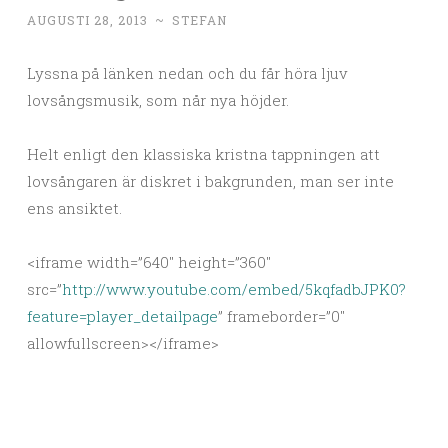
AUGUSTI 28, 2013
~
STEFAN
Lyssna på länken nedan och du får höra ljuv
lovsångsmusik, som når nya höjder.
Helt enligt den klassiska kristna tappningen att
lovsångaren är diskret i bakgrunden, man ser inte
ens ansiktet.
<iframe width=”640″ height=”360″
src=”
http://www.youtube.com/embed/5kqfadbJPK0?
feature=player_detailpage
” frameborder=”0″
allowfullscreen></iframe>