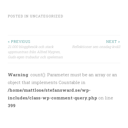
POSTED IN
UNCATEGORIZED
< PREVIOUS
NEXT >
21.000 bloggbesök och stark
Reflektioner sen onsdag kväll
Post navigation
uppmuntran från Alfred Nygren,
Guds egen trubadur och speleman
Warning
: count(): Parameter must be an array or an
object that implements Countable in
/home/mattlose/stefansward.se/wp-
includes/class-wp-comment-query.php
on line
399