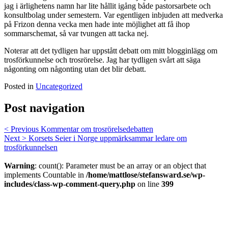
jag i ärlighetens namn har lite hållit igång både pastorsarbete och
konsultbolag under semestern. Var egentligen inbjuden att medverka
på Frizon denna vecka men hade inte möjlighet att få ihop
sommarschemat, så var tvungen att tacka nej.
Noterar att det tydligen har uppstått debatt om mitt blogginlägg om
trosförkunnelse och trosrörelse. Jag har tydligen svårt att säga
någonting om någonting utan det blir debatt.
Posted in
Uncategorized
Post navigation
< Previous
Kommentar om trosrörelsedebatten
Next >
Korsets Seier i Norge uppmärksammar ledare om
trosförkunnelsen
Warning
: count(): Parameter must be an array or an object that
implements Countable in
/home/mattlose/stefansward.se/wp-
includes/class-wp-comment-query.php
on line
399