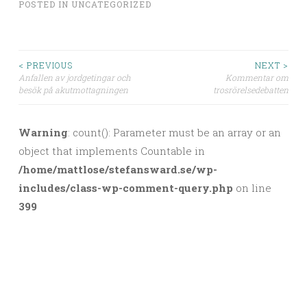
POSTED IN
UNCATEGORIZED
< PREVIOUS
NEXT >
Anfallen av jordgetingar och
Kommentar om
Post navigation
besök på akutmottagningen
trosrörelsedebatten
Warning
: count(): Parameter must be an array or an
object that implements Countable in
/home/mattlose/stefansward.se/wp-
includes/class-wp-comment-query.php
on line
399