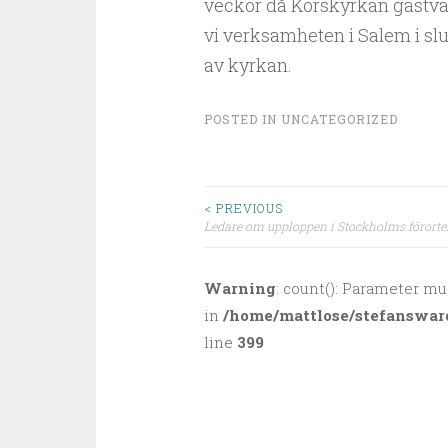
veckor då Korskyrkan gästvänl
vi verksamheten i Salem i slu
av kyrkan.
POSTED IN
UNCATEGORIZED
< PREVIOUS
Ledare om upploppen i Stockholms förorte
Post navigation
Warning
: count(): Parameter mu
in
/home/mattlose/stefanswar
line
399