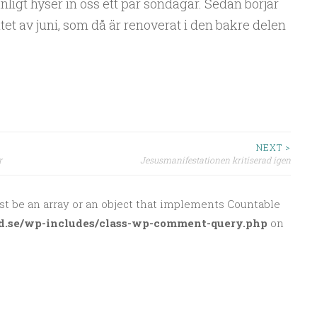
igt hyser in oss ett par söndagar. Sedan börjar
tet av juni, som då är renoverat i den bakre delen
NEXT >
r
Jesusmanifestationen kritiserad igen
st be an array or an object that implements Countable
d.se/wp-includes/class-wp-comment-query.php
on