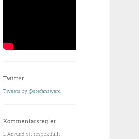
Twitter
Tweets by @stefansward
Kommentarsregler
1. Använd ett respektfullt