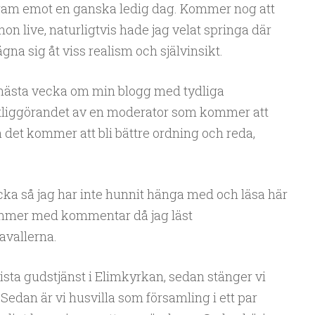
 fram emot en ganska ledig dag. Kommer nog att
on live, naturligtvis hade jag velat springa där
na sig åt viss realism och självinsikt.
nästa vecka om min blogg med tydliga
tliggörandet av en moderator som kommer att
så det kommer att bli bättre ordning och reda,
cka så jag har inte hunnit hänga med och läsa här
mmer med kommentar då jag läst
vallerna.
sista gudstjänst i Elimkyrkan, sedan stänger vi
 Sedan är vi husvilla som församling i ett par