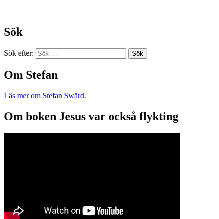
Sök
Sök efter:
Om Stefan
Läs mer om Stefan Swärd.
Om boken Jesus var också flykting