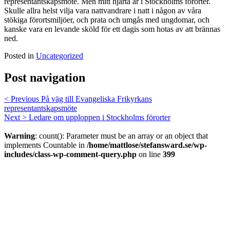
representantskapsmöte. Men mitt hjärta är i Stockholms förorter.
Skulle allra helst vilja vara nattvandrare i natt i någon av våra
stökiga förortsmiljöer, och prata och umgås med ungdomar, och
kanske vara en levande sköld för ett dagis som hotas av att brännas
ned.
Posted in
Uncategorized
Post navigation
< Previous
På väg till Evangeliska Frikyrkans
representantskapsmöte
Next >
Ledare om upploppen i Stockholms förorter
Warning
: count(): Parameter must be an array or an object that
implements Countable in
/home/mattlose/stefansward.se/wp-
includes/class-wp-comment-query.php
on line
399