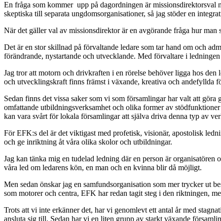
En fråga som kommer upp på dagordningen är missionsdirektorsval näs
skeptiska till separata ungdomsorganisationer, så jag stöder en integra
När det gäller val av missionsdirektor är en avgörande fråga hur man 
Det är en stor skillnad på förvaltande ledare som tar hand om och adm
förändrande, nystartande och utvecklande. Med förvaltare i ledningen s
Jag tror att motorn och drivkraften i en rörelse behöver ligga hos den 
och utvecklingskraft finns främst i växande, kreativa och andefyllda f
Sedan finns det vissa saker som vi som församlingar har valt att göra 
omfattande utbildningsverksamhet och olika former av stödfunktioner f
kan vara svårt för lokala församlingar att själva driva denna typ av ve
För EFK:s del är det viktigast med profetisk, visionär, apostolisk ledni
och ge inriktning åt våra olika skolor och utbildningar.
Jag kan tänka mig en tudelad ledning där en person är organisatören o
våra led om ledarens kön, en man och en kvinna blir då möjligt.
Men sedan önskar jag en samfundsorganisation som mer trycker ut besl
som motorer och centra, EFK har redan tagit steg i den riktningen, me
Trots att vi inte erkänner det, har vi genomlevt ett antal år med stagna
ansluta sig till. Sedan har vi en liten grupp av starkt växande församlin