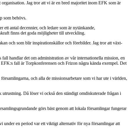
ganisation. Jag tror att vi är en bred majoritet inom EFK som är
kap som behövs.
er ett antal decennier, och ledare som är nytänkande,
raft finns det goda möjligheter till utveckling.
an och som blir inspirationskällor och förebilder. Jag tror att växt-
fall handlar det om administration av vår internationella mission, en
, i EFK:s fall är Torpkonferensen och Frizon några kända exempel. Det
la församlingarna, och alla de missionsarbetare som vi har ute i världen,
k utrustning. Då löser vi också den ständigt omdiskuterade frågan i
örsamlingsgrundande görs bäst genom att lokala församlingar fungerar
 under en period var ett viktigt alternativ för nya församlingar att