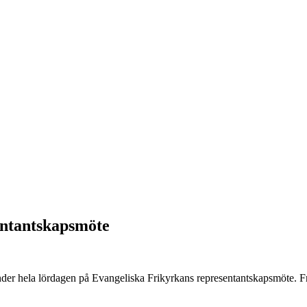
entantskapsmöte
d under hela lördagen på Evangeliska Frikyrkans representantskapsmöt