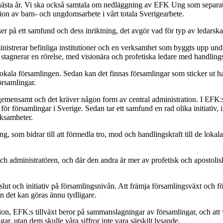
ta år. Vi ska också samtala om nedläggning av EFK Ung som separat or
tion av barn- och ungdomsarbete i vårt totala Sverigearbete.
ser på ett samfund och dess inriktning, det avgör vad för typ av ledars
inistrerar befinliga institutioner och en verksamhet som byggts upp und
tagnerar en rörelse, med visionära och profetiska ledare med handlingsk
lokala församlingen. Sedan kan det finnas församlingar som sticker ut hak
örsamlingar.
gemensamt och det kräver någon form av central administration. I EFK:s 
ör församlingar i Sverige. Sedan tar ett samfund en rad olika initiativ
rksamheter.
ng, som bidrar till att förmedla tro, mod och handlingskraft till de loka
ch administratören, och där den andra är mer av profetisk och apostolis
ut och initiativ på församlingsnivån. Att främja församlingsväxt och f
n det kan göras ännu tydligare.
tion, EFK:s tillväxt beror på sammanslagningar av församlingar, och att vi
gar, utan dem skulle våra siffror inte vara särskilt lysande.