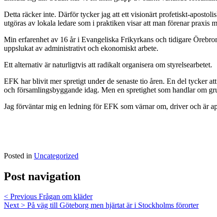
Detta räcker inte. Därför tycker jag att ett visionärt profetiskt-aposto
utgöras av lokala ledare som i praktiken visar att man förenar praxis 
Min erfarenhet av 16 år i Evangeliska Frikyrkans och tidigare Örebromiss
uppslukat av administrativt och ekonomiskt arbete.
Ett alternativ är naturligtvis att radikalt organisera om styrelsearbetet.
EFK har blivit mer spretigt under de senaste tio åren. En del tycker a
och församlingsbyggande idag. Men en spretighet som handlar om grun
Jag förväntar mig en ledning för EFK som värnar om, driver och är apo
Posted in
Uncategorized
Post navigation
< Previous
Frågan om kläder
Next >
På väg till Göteborg men hjärtat är i Stockholms förorter