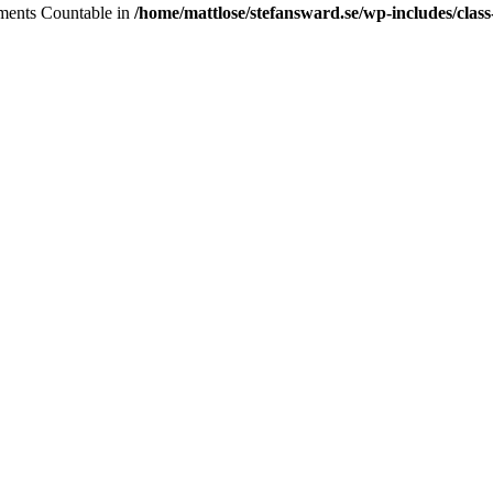
lements Countable in
/home/mattlose/stefansward.se/wp-includes/cla