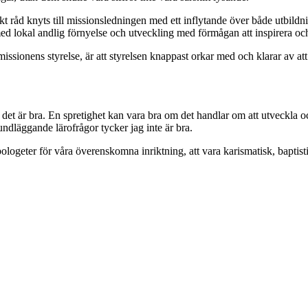
liskt råd knyts till missionsledningen med ett inflytande över både utbildn
med lokal andlig förnyelse och utveckling med förmågan att inspirera och 
ionens styrelse, är att styrelsen knappast orkar med och klarar av att var
tt det är bra. En spretighet kan vara bra om det handlar om att utveckl
dläggande lärofrågor tycker jag inte är bra.
logeter för våra överenskomna inriktning, att vara karismatisk, baptist