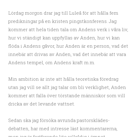
Lördag morgon drar jag till Luleå för att hålla fem
predikningar på en kristen pingstkonferens. Jag
kommer att hela tiden tala om Andens verk i våra liv,
hur vi ständigt kan uppfyllas av Anden, hur vi kan
flöda i Andens gåvor, hur Anden är en person, vad det
innebär att drivas av Anden, vad det innebär att vara
Andens tempel, om Andens kraft m.m.
Min ambition är inte att hålla teoretiska föredrag
utan jag vill se allt jag talar om bli verklighet, Anden
kommer att falla över törstande människor som vill
dricka av det levande vattnet.
Sedan ska jag försöka avrunda pastorsklädes-
debatten, har med intresse läst kommentarerna,
men jag är fortfarande lite villrådig i ämnet.