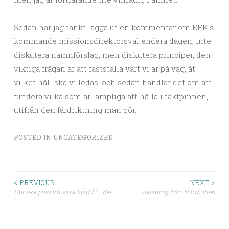
Sedan har jag tänkt lägga ut en kommentar om EFK:s
kommande missionsdirektorsval endera dagen, inte
diskutera namnförslag, men diskutera principer, den
viktiga frågan är att fastställa vart vi är på väg, åt
vilket håll ska vi ledas, och sedan handlar det om att
fundera vilka som är lämpliga att hålla i taktpinnen,
utifrån den färdriktning man gör.
POSTED IN
UNCATEGORIZED
< PREVIOUS
NEXT >
Hur ska pastorn vara klädd? – del
Hälsning från Norrbotten
Post navigation
2