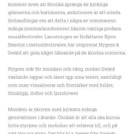
kommer även att försöka spränga de kyrkliga
gränserna och barriärerna, ambitionen är att inleda
förhandlingar om att delta i några av sommarens
många sommarkonferenser liksom vanliga profana
musikfestivaler. Lanseringen av författaren Björn
Ranelid i melodifestivalen har inspirerat Nygren &
Swärd att göra något liknande på de kristna scenerna.
Nygren står för musiken och sång, medan Swärd
växlande rappar och läser upp sina texter, samtidigt
som man visualiserar och förstärker med bilder,
filmklipp, dofter och ljusshower.
Musiken är skriven med kyrkans många
generationer i åtanke. Önskan är att alla ska kunna
hitta stycken och melodier att relatera till, och på
sikt lära sig älska. Det blir bl.a. texter från Swärds