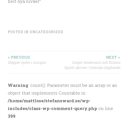
helt nya nivåer”.
POSTED IN
UNCATEGORIZED
< PREVIOUS
NEXT >
Släpper nyhet i morgon
Greger Andersson och Roland
Post navigation
Spjuth skriver i Svenska Dagbladet
Warning
: count(): Parameter must be an array or an
object that implements Countable in
/home/mattlose/stefansward.se/wp-
includes/class-wp-comment-query.php
on line
399