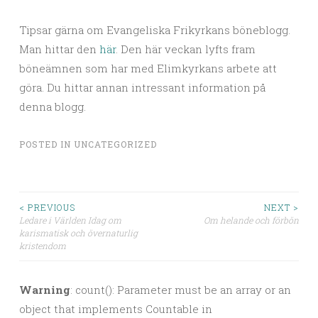
Tipsar gärna om Evangeliska Frikyrkans böneblogg.
Man hittar den
här
. Den här veckan lyfts fram
böneämnen som har med Elimkyrkans arbete att
göra. Du hittar annan intressant information på
denna blogg.
POSTED IN
UNCATEGORIZED
< PREVIOUS
NEXT >
Ledare i Världen Idag om
Om helande och förbön
Post navigation
karismatisk och övernaturlig
kristendom
Warning
: count(): Parameter must be an array or an
object that implements Countable in