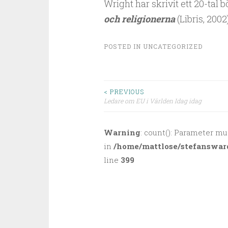
Wright har skrivit ett 20-tal 
och religionerna
(Libris, 2002)
POSTED IN
UNCATEGORIZED
< PREVIOUS
Ledare om EU i Världen Idag idag
Post navigation
Warning
: count(): Parameter mu
in
/home/mattlose/stefanswar
line
399