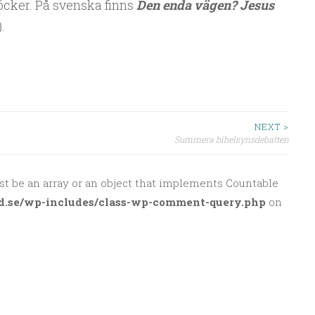
böcker. På svenska finns
Den enda vägen? Jesus
.
NEXT >
Summera bibelsynsdebatten
st be an array or an object that implements Countable
d.se/wp-includes/class-wp-comment-query.php
on