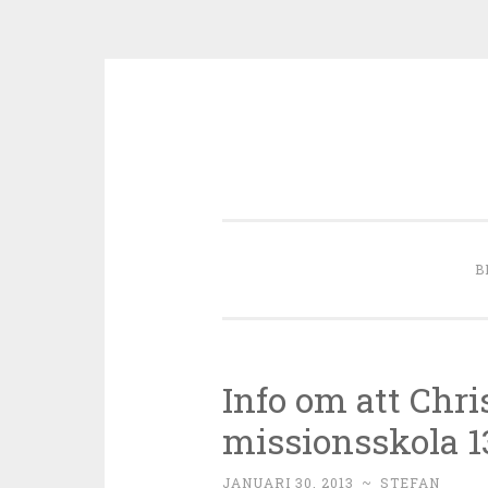
Skip to content
B
Info om att Chri
missionsskola 13
JANUARI 30, 2013
~
STEFAN