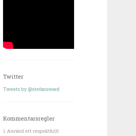
Twitter
Tweets by @stefansward
Kommentarsregler
1. Använd ett respektfullt