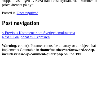
stoppa utvisningen av Reza från Tenstakyrkan. Man kommer att
pröva ärendet på nytt.
Posted in
Uncategorized
Post navigation
< Previous
Kommentar om Sverigedemokraterna
Next >
Bra jobbat av Expressen
Warning
: count(): Parameter must be an array or an object that
implements Countable in
/home/mattlose/stefansward.se/wp-
includes/class-wp-comment-query.php
on line
399