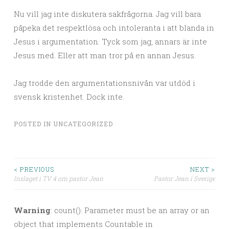
Nu vill jag inte diskutera sakfrågorna. Jag vill bara
påpeka det respektlösa och intoleranta i att blanda in
Jesus i argumentation. Tyck som jag, annars är inte
Jesus med. Eller att man tror på en annan Jesus.
Jag trodde den argumentationsnivån var utdöd i
svensk kristenhet. Dock inte.
POSTED IN
UNCATEGORIZED
< PREVIOUS
NEXT >
Inslaget i TV 4 om pastor Jean
Pastor Jean i Sverige
Post navigation
Warning
: count(): Parameter must be an array or an
object that implements Countable in