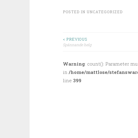
POSTED IN
UNCATEGORIZED
< PREVIOUS
Spännande helg
Post navigation
Warning
: count(): Parameter mu
in
/home/mattlose/stefanswar
line
399