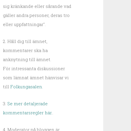
sig kränkande eller sårande vad
gäller andra personer, deras tro
eller uppfattningar".
2. Håll dig till ämnet,
kommentarer ska ha
anknytning till ämnet.
För intressanta diskussioner
som lämnat ämnet hänvisar vi
till
Folkungasalen
.
3.
Se mer detaljerade
kommentarsregler här.
.
4. Moderator på bloggen är