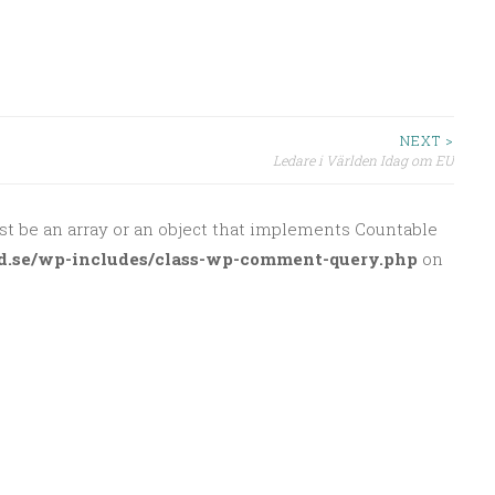
NEXT >
Ledare i Världen Idag om EU
st be an array or an object that implements Countable
d.se/wp-includes/class-wp-comment-query.php
on