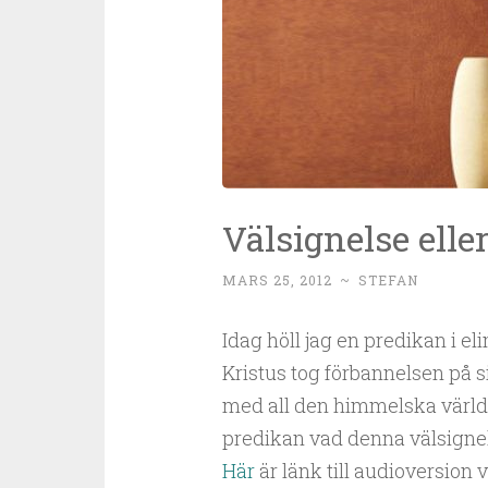
Välsignelse elle
MARS 25, 2012
~
STEFAN
Idag höll jag en predikan i e
Kristus tog förbannelsen på sig
med all den himmelska världen
predikan vad denna välsignels
Här
är länk till audioversion 