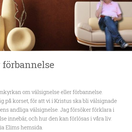
r förbannelse
limkyrkan om välsignelse eller förbannelse.
 på korset, för att vi i Kristus ska bli välsignade
s andliga välsignelse. Jag försöker förklara i
e innebär, och hur den kan förlösas i våra liv.
via Elims hemsida.