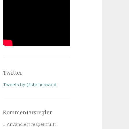
Twitter
Tweets by @stefansward
Kommentarsregler
1. Använd ett respektfullt