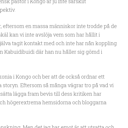
nsk pastor i Kongo är ju inte särskilt
pektiv.
der, eftersom en massa människor inte trodde på de
käl kan vi inte avslöja vem som har hållit i
lva tagit kontakt med och inte har nån koppling
ean Kabuidibuidi där han nu håller sig gömd i
iakonia i Kongo och ber att de också ordnar ett
ta storyn. Eftersom så många vägrar tro på vad vi
ätta lägga fram bevis till dess kritiken har
- och högerextrema hemsidorna och bloggarna
anskning. Men det jag har emot är att utsatta och