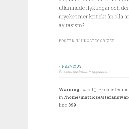
utlämnade flyktingar och dera
mycket mer kritiskt än alla an
av rasism?
POSTED IN
UNCATEGORIZED
< PREVIOUS
Pressmeddelande – uppdaterat
Post navigation
Warning
: count(): Parameter mu
in
/home/mattlose/stefanswar
line
399