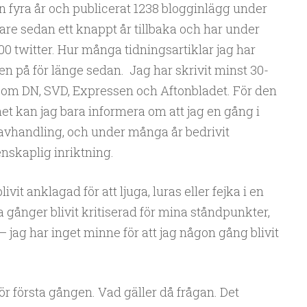
an fyra år och publicerat 1238 blogginlägg under
rare sedan ett knappt år tillbaka och har under
00 twitter. Hur många tidningsartiklar jag har
gen på för länge sedan. Jag har skrivit minst 30-
 som DN, SVD, Expressen och Aftonbladet. För den
et kan jag bara informera om att jag en gång i
avhandling, och under många år bedrivit
skaplig inriktning.
ivit anklagad för att ljuga, luras eller fejka i en
gånger blivit kritiserad för mina ståndpunkter,
 – jag har inget minne för att jag någon gång blivit
för första gången. Vad gäller då frågan. Det