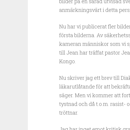
bilder på en sårad utvisad sve
anmärkningsvärt i detta pers
Nu har vi publicerat fler bil
första bilderna. Av säkerhetss
kameran människor som vi sjä
till Jean har träffat pastor J
Kongo.
Nu skriver jag ett brev till D
läkarutlåtande för att bekräf
säger. Men vi kommer att forts
tystnad och då t.o.m. rasist
tröttnar.
Jag har inget emot kritisk gr