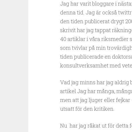
Jag har varit bloggare i näst
denna tid. Jag är också twitt
den tiden publicerat drygt 20
skrivit har jag tappat räknin
40 artiklar i våra riksmedier
som tvivlar på min trovärdigh
tiden publicerade en doktors
konsultverksamhet med veten
Vad jag minns har jag aldrig bl
artikel Jag har många, många 
men att jag ljuger eller fejkar
utsatt för den kritiken.
Nu har jag råkat ut för detta 