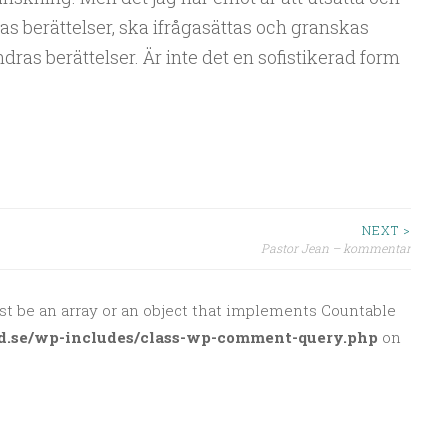
s berättelser, ska ifrågasättas och granskas
dras berättelser. Är inte det en sofistikerad form
NEXT >
Pastor Jean – kommentar
st be an array or an object that implements Countable
d.se/wp-includes/class-wp-comment-query.php
on