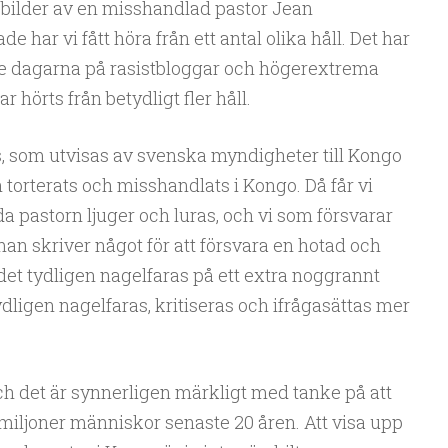
bilder av en misshandlad pastor Jean
de har vi fått höra från ett antal olika håll. Det har
te dagarna på rasistbloggar och högerextrema
hörts från betydligt fler håll.
s, som utvisas av svenska myndigheter till Kongo
an torterats och misshandlats i Kongo. Då får vi
rda pastorn ljuger och luras, och vi som försvarar
an skriver något för att försvara en hotad och
et tydligen nagelfaras på ett extra noggrannt
ydligen nagelfaras, kritiseras och ifrågasättas mer
ch det är synnerligen märkligt med tanke på att
miljoner människor senaste 20 åren. Att visa upp