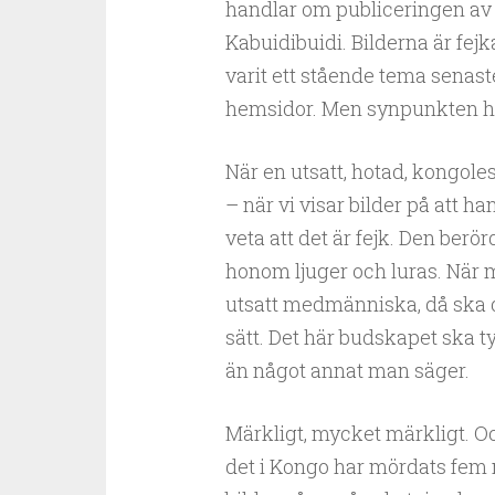
handlar om publiceringen av 
Kabuidibuidi. Bilderna är fejka
varit ett stående tema senas
hemsidor. Men synpunkten har 
När en utsatt, hotad, kongole
– när vi visar bilder på att h
veta att det är fejk. Den berö
honom ljuger och luras. När m
utsatt medmänniska, då ska d
sätt. Det här budskapet ska t
än något annat man säger.
Märkligt, mycket märkligt. O
det i Kongo har mördats fem 