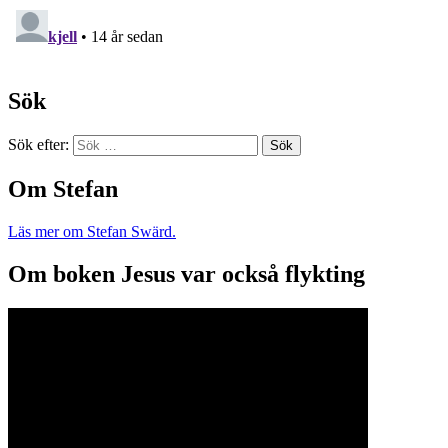
Sök
Sök efter:
Om Stefan
Läs mer om Stefan Swärd.
Om boken Jesus var också flykting