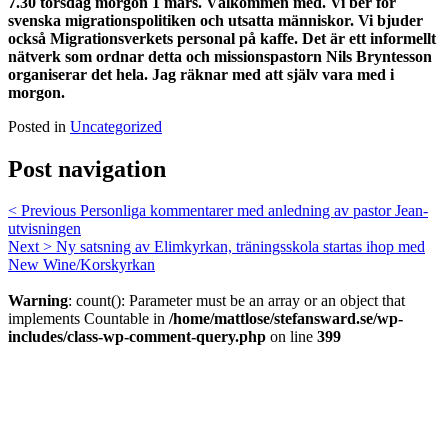
7.30 torsdag morgon 1 mars. Välkommen med. Vi ber för
svenska migrationspolitiken och utsatta människor. Vi bjuder
också Migrationsverkets personal på kaffe. Det är ett informellt
nätverk som ordnar detta och missionspastorn Nils Bryntesson
organiserar det hela. Jag räknar med att själv vara med i
morgon.
Posted in
Uncategorized
Post navigation
< Previous
Personliga kommentarer med anledning av pastor Jean-
utvisningen
Next >
Ny satsning av Elimkyrkan, träningsskola startas ihop med
New Wine/Korskyrkan
Warning
: count(): Parameter must be an array or an object that
implements Countable in
/home/mattlose/stefansward.se/wp-
includes/class-wp-comment-query.php
on line
399