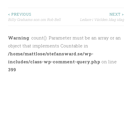
< PREVIOUS
NEXT >
Billy Grahams son om Rob Bell
Ledare i Världen Idag idag
Post navigation
Warning
: count(): Parameter must be an array or an
object that implements Countable in
/home/mattlose/stefansward.se/wp-
includes/class-wp-comment-query.php
on line
399