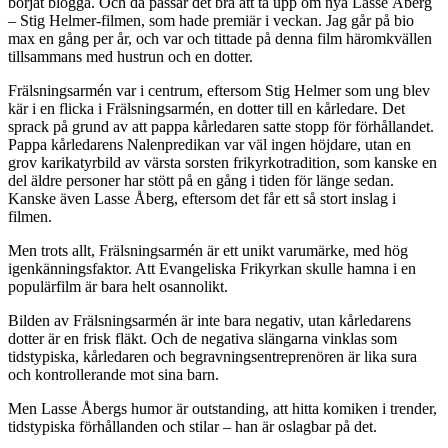
börjat blogga. Och då passar det bra att ta upp om nya Lasse Åberg
– Stig Helmer-filmen, som hade premiär i veckan. Jag går på bio
max en gång per år, och var och tittade på denna film häromkvällen
tillsammans med hustrun och en dotter.
Frälsningsarmén var i centrum, eftersom Stig Helmer som ung blev
kär i en flicka i Frälsningsarmén, en dotter till en kårledare. Det
sprack på grund av att pappa kårledaren satte stopp för förhållandet.
Pappa kårledarens Nalenpredikan var väl ingen höjdare, utan en
grov karikatyrbild av värsta sorsten frikyrkotradition, som kanske en
del äldre personer har stött på en gång i tiden för länge sedan.
Kanske även Lasse Åberg, eftersom det får ett så stort inslag i
filmen.
Men trots allt, Frälsningsarmén är ett unikt varumärke, med hög
igenkänningsfaktor. Att Evangeliska Frikyrkan skulle hamna i en
populärfilm är bara helt osannolikt.
Bilden av Frälsningsarmén är inte bara negativ, utan kårledarens
dotter är en frisk fläkt. Och de negativa slängarna vinklas som
tidstypiska, kårledaren och begravningsentreprenören är lika sura
och kontrollerande mot sina barn.
Men Lasse Åbergs humor är outstanding, att hitta komiken i trender,
tidstypiska förhållanden och stilar – han är oslagbar på det.