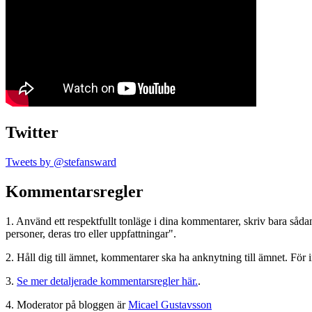
Twitter
Tweets by @stefansward
Kommentarsregler
1. Använd ett respektfullt tonläge i dina kommentarer, skriv bara sådant
personer, deras tro eller uppfattningar".
2. Håll dig till ämnet, kommentarer ska ha anknytning till ämnet. För 
3.
Se mer detaljerade kommentarsregler här.
.
4. Moderator på bloggen är
Micael Gustavsson