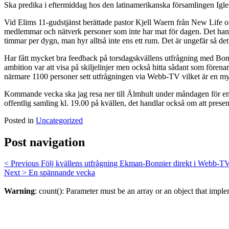
Ska predika i eftermiddag hos den latinamerikanska församlingen Igle
Vid Elims 11-gudstjänst berättade pastor Kjell Waern från New Life om
medlemmar och nätverk personer som inte har mat för dagen. Det handla
timmar per dygn, man hyr alltså inte ens ett rum. Det är ungefär så de
Har fått mycket bra feedback på torsdagskvällens utfrågning med Bonn
ambition var att visa på skiljelinjer men också hitta sådant som förenar. 
närmare 1100 personer sett utfrågningen via Webb-TV vilket är en myc
Kommande vecka ska jag resa ner till Älmhult under måndagen för en
offentlig samling kl. 19.00 på kvällen, det handlar också om att prese
Posted in
Uncategorized
Post navigation
< Previous
Följ kvällens utfrågning Ekman-Bonnier direkt i Webb-T
Next >
En spännande vecka
Warning
: count(): Parameter must be an array or an object that imp