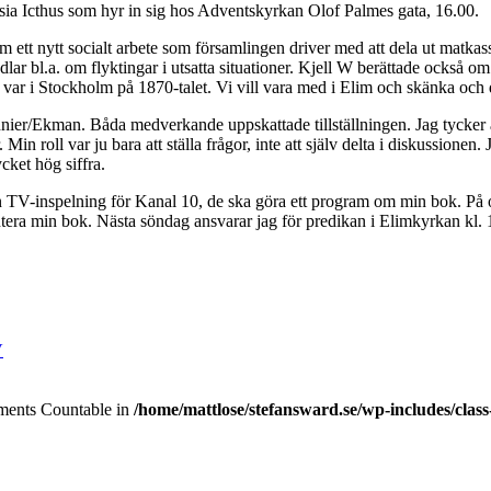
sia Icthus som hyr in sig hos Adventskyrkan Olof Palmes gata, 16.00.
 ett nytt socialt arbete som församlingen driver med att dela ut matkass
r bl.a. om flyktingar i utsatta situationer. Kjell W berättade också om
t var i Stockholm på 1870-talet. Vi vill vara med i Elim och skänka och 
ier/Ekman. Båda medverkande uppskattade tillställningen. Jag tycker att
Min roll var ju bara att ställa frågor, inte att själv delta i diskussionen.
ket hög siffra.
 TV-inspelning för Kanal 10, de ska göra ett program om min bok. På 
ntera min bok. Nästa söndag ansvarar jag för predikan i Elimkyrkan kl. 
V
lements Countable in
/home/mattlose/stefansward.se/wp-includes/cla