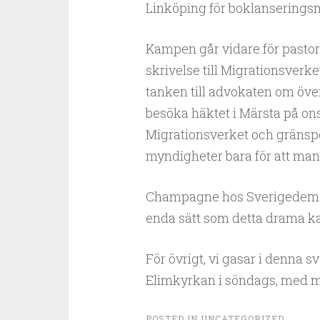
Linköping för boklanseringsmö
Kampen går vidare för pastor 
skrivelse till Migrationsverk
tanken till advokaten om öve
besöka häktet i Märsta på o
Migrationsverket och gränspo
myndigheter bara för att man 
Champagne hos Sverigedemokr
enda sätt som detta drama ka
För övrigt, vi gasar i denna s
Elimkyrkan i söndags, med ma
POSTED IN
UNCATEGORIZED