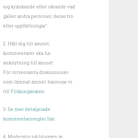
sig kränkande eller sårande vad
gäller andra personer, deras tro
eller uppfattningar".
2. Håll dig till ämnet,
kommentarer ska ha
anknytning till ämnet.
För intressanta diskussioner
som lämnat ämnet hänvisar vi
till
Folkungasalen
.
3.
Se mer detaljerade
kommentarsregler här.
.
4. Moderator på bloggen är