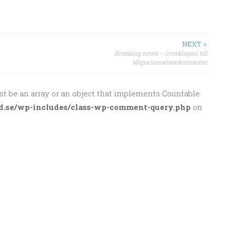
NEXT >
Breaking news – överklagan till
Migrationsöverdomstolen
st be an array or an object that implements Countable
d.se/wp-includes/class-wp-comment-query.php
on