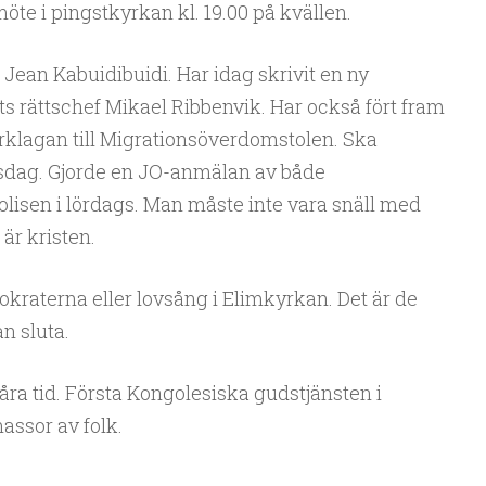
te i pingstkyrkan kl. 19.00 på kvällen.
Jean Kabuidibuidi. Har idag skrivit en ny
ets rättschef Mikael Ribbenvik. Har också fört fram
rklagan till Migrationsöverdomstolen. Ska
nsdag. Gjorde en JO-anmälan av både
lisen i lördags. Man måste inte vara snäll med
är kristen.
aterna eller lovsång i Elimkyrkan. Det är de
n sluta.
våra tid. Första Kongolesiska gudstjänsten i
ssor av folk.