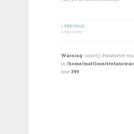
< PREVIOUS
Ledig lördag
Post navigation
Warning
: count(): Parameter mu
in
/home/mattlose/stefanswar
line
399