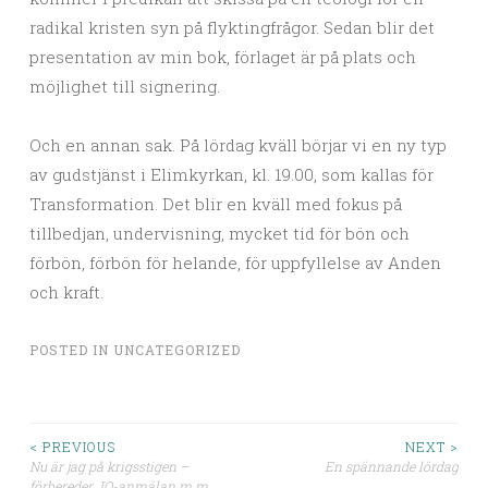
radikal kristen syn på flyktingfrågor. Sedan blir det
presentation av min bok, förlaget är på plats och
möjlighet till signering.
Och en annan sak. På lördag kväll börjar vi en ny typ
av gudstjänst i Elimkyrkan, kl. 19.00, som kallas för
Transformation. Det blir en kväll med fokus på
tillbedjan, undervisning, mycket tid för bön och
förbön, förbön för helande, för uppfyllelse av Anden
och kraft.
POSTED IN
UNCATEGORIZED
< PREVIOUS
NEXT >
Nu är jag på krigsstigen –
En spännande lördag
förbereder JO-anmälan m.m.