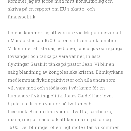
kommer jag att jobba med mitt konsultbolag och
skriva på en rapport om EU:s skatte- och
finanspolitik.
Lördag kommer jag att vara ute vid Migrationsverket
i Märsta klockan 16.00 för en stillsam proklamation.
Vi kommer att stå där, be böner, tända ljus och sjunga
lovsånger och tänka på våra vänner, inlåsta
flyktingar. Särskilt tänka på pastor Jean. Vi blir en
salig blandning av kongolesiska kristna, Elimkyrkans
medlemmar, flyktingaktivister och alla andra som
vill vara med och stödja oss i vår kamp för en
humanare flyktingpolitik. Jonas Gardell har lovat
bjuda in alla sina vänner på twitter och
facebook. Bjud in dina vänner, twittra, facebooka,
maila, ring, utmana folk att komma dit på lördag
16.00. Det blir inget offentligt möte utan vi kommer