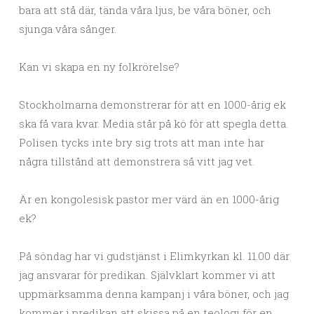
bara att stå där, tända våra ljus, be våra böner, och
sjunga våra sånger.
Kan vi skapa en ny folkrörelse?
Stockholmarna demonstrerar för att en 1000-årig ek
ska få vara kvar. Media står på kö för att spegla detta.
Polisen tycks inte bry sig trots att man inte har
några tillstånd att demonstrera så vitt jag vet.
Är en kongolesisk pastor mer värd än en 1000-årig
ek?
På söndag har vi gudstjänst i Elimkyrkan kl. 11.00 där
jag ansvarar för predikan. Självklart kommer vi att
uppmärksamma denna kampanj i våra böner, och jag
kommer i predikan att skissa på en teologi för en