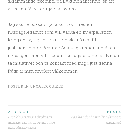
skrämmande exempel på flyktinghantering, så att
anmälan får ytterligare substans.
Jag skulle också vilja få kontakt med en
riksdagsledamot som vill väcka en interpellation
kring detta, jag antar att den ska riktas till
justitieminister Beatrice Ask. Jag känner ju många i
riksdagen men vill någon riksdagsledamot självmant
ta initiativet och ta kontakt med mig i just denna
fråga är man mycket välkommen.
POSTED IN
UNCATEGORIZED
< PREVIOUS
NEXT >
Breaking news: Advokaten
Vad händer i mitt liv närmaste
Post navigation
ansöker om ny prövning hos
dagarna?
Migrationsverket