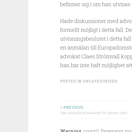
befinner sig i om han utvisas 
Hade diskussioner med advok
formellt möjligt i detta fall. D
utvisningsbeslutet i detta fall 
en anmälan till Europadomsto
advokat Claes Strömvall koppla
han har inte haft möjlighet 
POSTED IN
UNCATEGORIZED
< PREVIOUS
Den aktuella situationen för pastor Jean
Post navigation
Warning
: count(): Parameter mu