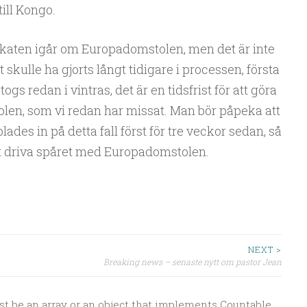
till Kongo.
aten igår om Europadomstolen, men det är inte
et skulle ha gjorts långt tidigare i processen, första
togs redan i vintras, det är en tidsfrist för att göra
len, som vi redan har missat. Man bör påpeka att
des in på detta fall först för tre veckor sedan, så
att driva spåret med Europadomstolen.
NEXT >
Breaking news – senaste nytt om pastor Jean
st be an array or an object that implements Countable