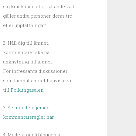
sig kränkande eller sårande vad
gäller andra personer, deras tro
eller uppfattningar".
2. Håll dig till ämnet,
kommentarer ska ha
anknytning till ämnet.
För intressanta diskussioner
som lämnat ämnet hänvisar vi
till
Folkungasalen
.
3.
Se mer detaljerade
kommentarsregler här.
.
4. Moderator på bloggen är