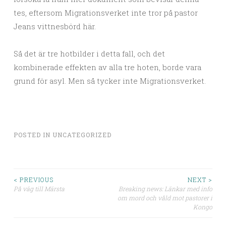
tes, eftersom Migrationsverket inte tror på pastor
Jeans vittnesbörd här.
Så det är tre hotbilder i detta fall, och det
kombinerade effekten av alla tre hoten, borde vara
grund för asyl. Men så tycker inte Migrationsverket.
POSTED IN
UNCATEGORIZED
< PREVIOUS
NEXT >
På väg till Märsta
Breaking news: Länkar med info
Post navigation
om mord och våld mot pastorer i
Kongo