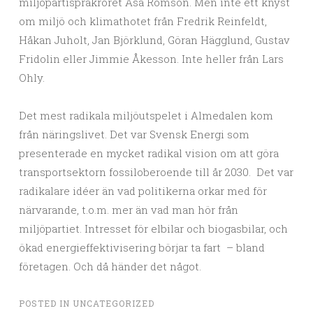
miljöpartispråkröret Åsa Romson. Men inte ett knyst
om miljö och klimathotet från Fredrik Reinfeldt,
Håkan Juholt, Jan Björklund, Göran Hägglund, Gustav
Fridolin eller Jimmie Åkesson. Inte heller från Lars
Ohly.
Det mest radikala miljöutspelet i Almedalen kom
från näringslivet. Det var Svensk Energi som
presenterade en mycket radikal vision om att göra
transportsektorn fossiloberoende till år 2030. Det var
radikalare idéer än vad politikerna orkar med för
närvarande, t.o.m. mer än vad man hör från
miljöpartiet. Intresset för elbilar och biogasbilar, och
ökad energieffektivisering börjar ta fart – bland
företagen. Och då händer det något.
POSTED IN
UNCATEGORIZED