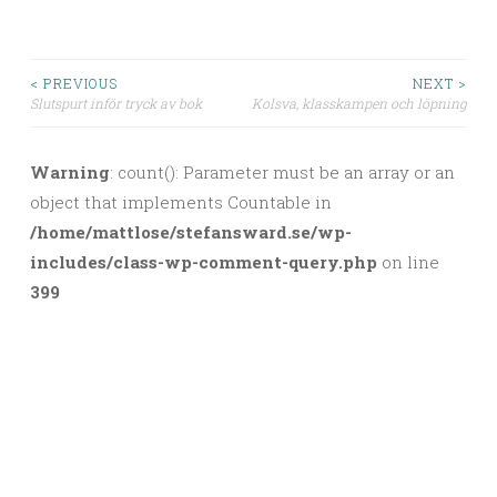
< PREVIOUS
NEXT >
Slutspurt inför tryck av bok
Kolsva, klasskampen och löpning
Post navigation
Warning
: count(): Parameter must be an array or an
object that implements Countable in
/home/mattlose/stefansward.se/wp-
includes/class-wp-comment-query.php
on line
399