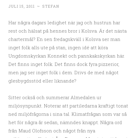
JULI 15, 2011
~
STEFAN
Har några dagars ledighet när jag och hustrun har
rest och hälsat på hennes bror i Kolsva. Är det nästa
chartermål? En sen fredagskväll i Kolsva ser man
inget folk alls ute på stan, ingen idé att köra
Ungdomskyrkan Konnekt och pannkakskyrkan här.
Det finns inget folk. Det finns dock fyra pizzerior,
men jag ser inget folk i dem. Drivs de med något
glesbygdsstöd eller liknande?
Sitter också och summerar Almedalen ur
miljösynpunkt. Noterar att partiledarna kraftigt tonat
ned miljöfrågorna i sina tal. Klimatfrågan som var så
het för några år sedan, nämndes knappt. Några ord
från Maud Olofsson och något från nya