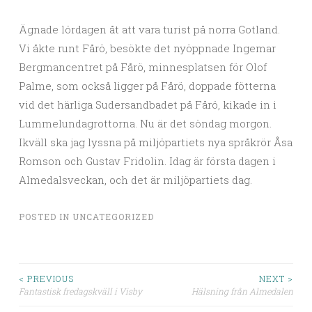
Ägnade lördagen åt att vara turist på norra Gotland.
Vi åkte runt Fårö, besökte det nyöppnade Ingemar
Bergmancentret på Fårö, minnesplatsen för Olof
Palme, som också ligger på Fårö, doppade fötterna
vid det härliga Sudersandbadet på Fårö, kikade in i
Lummelundagrottorna. Nu är det söndag morgon.
Ikväll ska jag lyssna på miljöpartiets nya språkrör Åsa
Romson och Gustav Fridolin. Idag är första dagen i
Almedalsveckan, och det är miljöpartiets dag.
POSTED IN
UNCATEGORIZED
< PREVIOUS
NEXT >
Fantastisk fredagskväll i Visby
Hälsning från Almedalen
Post navigation