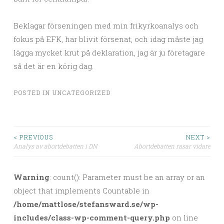
Beklagar förseningen med min frikyrkoanalys och
fokus på EFK, har blivit försenat, och idag måste jag
lägga mycket krut på deklaration, jag är ju företagare
så det är en körig dag.
POSTED IN
UNCATEGORIZED
< PREVIOUS
NEXT >
Analys av abortdebatten i DN
Abortdebatten rasar vidare
Post navigation
Warning
: count(): Parameter must be an array or an
object that implements Countable in
/home/mattlose/stefansward.se/wp-
includes/class-wp-comment-query.php
on line