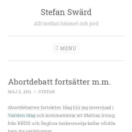
Stefan Swärd
Skip to content
Allt mellan himmel och jord
MENU
Abortdebatt fortsätter m.m.
MAJ 2, 2011
~
STEFAN
Abortdebatten fortsätter. Idag blir jag intervjuad i
Världen Idag
och kommenterar att Mattias Irving,
från KRISS och Seglora tankesmedja kallar ofödda
barn för cellklumpar.