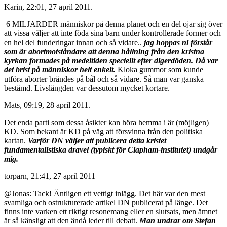
Karin, 22:01, 27 april 2011.
6 MILJARDER människor på denna planet och en del ojar sig över
att vissa väljer att inte föda sina barn under kontrollerade former och
en hel del funderingar innan och så vidare..
jag hoppas ni förstår
som är abortmotståndare att denna hållning från den kristna
kyrkan formades på medeltiden speciellt efter digerdöden. Då var
det brist på människor helt enkelt.
Kloka gummor som kunde
utföra aborter brändes på bål och så vidare. Så man var ganska
bestämd. Livslängden var dessutom mycket kortare.
Mats, 09:19, 28 april 2011.
Det enda parti som dessa åsikter kan höra hemma i är (möjligen)
KD. Som bekant är KD på väg att försvinna från den politiska
kartan.
Varför DN väljer att publicera detta kristet
fundamentalistiska dravel (typiskt för Clapham-institutet) undgår
mig.
torparn, 21:41, 27 april 2011
@Jonas: Tack! Äntligen ett vettigt inlägg. Det här var den mest
svamliga och ostrukturerade artikel DN publicerat på länge. Det
finns inte varken ett riktigt resonemang eller en slutsats, men ämnet
är så känsligt att den ändå leder till debatt.
Man undrar om Stefan