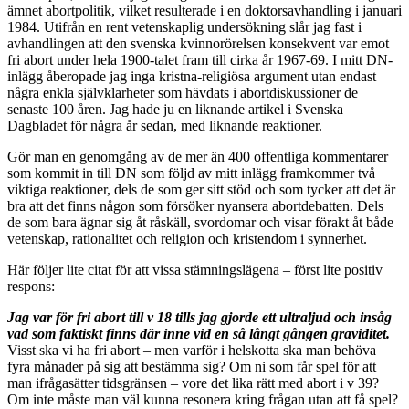
ämnet abortpolitik, vilket resulterade i en doktorsavhandling i januari
1984. Utifrån en rent vetenskaplig undersökning slår jag fast i
avhandlingen att den svenska kvinnorörelsen konsekvent var emot
fri abort under hela 1900-talet fram till cirka år 1967-69. I mitt DN-
inlägg åberopade jag inga kristna-religiösa argument utan endast
några enkla självklarheter som hävdats i abortdiskussioner de
senaste 100 åren. Jag hade ju en liknande artikel i Svenska
Dagbladet för några år sedan, med liknande reaktioner.
Gör man en genomgång av de mer än 400 offentliga kommentarer
som kommit in till DN som följd av mitt inlägg framkommer två
viktiga reaktioner, dels de som ger sitt stöd och som tycker att det är
bra att det finns någon som försöker nyansera abortdebatten. Dels
de som bara ägnar sig åt råskäll, svordomar och visar förakt åt både
vetenskap, rationalitet och religion och kristendom i synnerhet.
Här följer lite citat för att vissa stämningslägena – först lite positiv
respons:
Jag var för fri abort till v 18 tills jag gjorde ett ultraljud och insåg
vad som faktiskt finns där inne vid en så långt gången graviditet.
Visst ska vi ha fri abort – men varför i helskotta ska man behöva
fyra månader på sig att bestämma sig? Om ni som får spel för att
man ifrågasätter tidsgränsen – vore det lika rätt med abort i v 39?
Om inte måste man väl kunna resonera kring frågan utan att få spel?