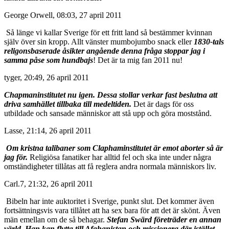
George Orwell, 08:03, 27 april 2011
Så länge vi kallar Sverige för ett fritt land så bestämmer kvinnan
själv över sin kropp. Allt vänster mumbojumbo snack eller
1830-tals
religonsbaserade åsikter angående denna fråga stoppar jag i
samma påse som hundbajs
! Det är ta mig fan 2011 nu!
tyger, 20:49, 26 april 2011
Chapmaninstitutet nu igen. Dessa stollar verkar fast beslutna att
driva samhället tillbaka till medeltiden.
Det är dags för oss
utbildade och sansade människor att stå upp och göra moststånd.
Lasse, 21:14, 26 april 2011
Om kristna talibaner som Claphaminstitutet är emot aborter så är
jag för.
Religiösa fanatiker har alltid fel och ska inte under några
omständigheter tillåtas att få reglera andra normala människors liv.
Carl.7, 21:32, 26 april 2011
Bibeln har inte auktoritet i Sverige, punkt slut. Det kommer även
fortsättningsvis vara tillåtet att ha sex bara för att det är skönt. Även
män emellan om de så behagar.
Stefan Swärd företräder en annan
värld. Han kan flytta till Afghanistan och missionera där istället.