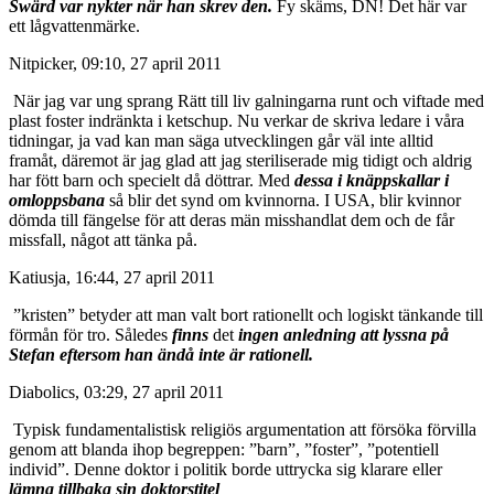
Swärd var nykter när han skrev den.
Fy skäms, DN! Det här var
ett lågvattenmärke.
Nitpicker, 09:10, 27 april 2011
När jag var ung sprang Rätt till liv galningarna runt och viftade med
plast foster indränkta i ketschup. Nu verkar de skriva ledare i våra
tidningar, ja vad kan man säga utvecklingen går väl inte alltid
framåt, däremot är jag glad att jag steriliserade mig tidigt och aldrig
har fött barn och specielt då döttrar. Med
dessa i knäppskallar i
omloppsbana
så blir det synd om kvinnorna. I USA, blir kvinnor
dömda till fängelse för att deras män misshandlat dem och de får
missfall, något att tänka på.
Katiusja, 16:44, 27 april 2011
”kristen” betyder att man valt bort rationellt och logiskt tänkande till
förmån för tro. Således
finns
det
ingen anledning att lyssna på
Stefan eftersom han ändå inte är rationell.
Diabolics, 03:29, 27 april 2011
Typisk fundamentalistisk religiös argumentation att försöka förvilla
genom att blanda ihop begreppen: ”barn”, ”foster”, ”potentiell
individ”. Denne doktor i politik borde uttrycka sig klarare eller
lämna tillbaka sin doktorstitel