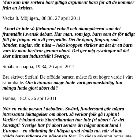
Man kan inte sortera bort giltiga argument bara för att de kommer
från en kristen.
Vecka 8. Möjligen., 08:38, 27 april 2011
Abort är inte så förbannat enkelt och okomplicerat som det
framställs i svensk debatt.
Har man, som jag, barn som är för tidigt
fött får frågan ett nytt perspektiv.
Det är ögon, fingrar, små
händer, naglar, tår, näsa – hela kroppen skriker att det är ett barn
vars liv man berövar genom abort. Det ger mig rysningar att det
sker närmast industriellt i Sverige.
Småbarnspappa, 19:34, 26 april 2011
Bra skrivet Stefan! De ofödda barnen måste få ett högre värde i vårt
sammhälle.
Om kvinnans mage hade varit genomskinlig, hur
många hade gjort abort då?
Hanna, 18:25, 26 april 2011
När en enda person i debatten, Swärd, fundersamt gör några
intressanta iakttagelser om abort, så verkar folk gå i spinn!
Varför? Finland och Storbritannien har inte fri abort? Är det
konstigt? Sverige har fri abort senare än något annat land i
Europa – en sänkning är i högsta grad rimlig nu, när vi kan
rädda barn tidigare än någonsin förr.
En sådan säkning hotar inte