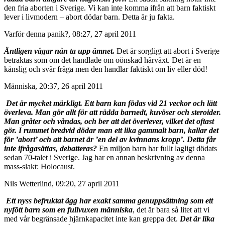
den fria aborten i Sverige. Vi kan inte komma ifrån att barn faktiskt
lever i livmodern – abort dödar barn. Detta är ju fakta.
Varför denna panik?, 08:27, 27 april 2011
Äntligen vågar nån ta upp ämnet.
Det är sorgligt att abort i Sverige
betraktas som om det handlade om oönskad hårväxt. Det är en
känslig och svår fråga men den handlar faktiskt om liv eller död!
Människa, 20:37, 26 april 2011
Det är mycket märkligt. Ett barn kan födas vid 21 veckor och lätt
överleva. Man gör allt för att rädda barnedt, kuvöser och steroider.
Man gråter och våndas, och ber att det överlever, vilket det oftast
gör. I rummet bredvid dödar man ett lika gammalt barn, kallar det
för ’abort’ och att barnet är ’en del av kvinnans kropp’. Detta får
inte ifrågasättas, debatteras?
En miljon barn har fullt lagligt dödats
sedan 70-talet i Sverige. Jag har en annan beskrivning av denna
mass-slakt: Holocaust.
Nils Wetterlind, 09:20, 27 april 2011
Ett nyss befruktat ägg har exakt samma genuppsättning som ett
nyfött barn som en fullvuxen människa
, det är bara så litet att vi
med vår begränsade hjärnkapacitet inte kan greppa det.
Det är lika