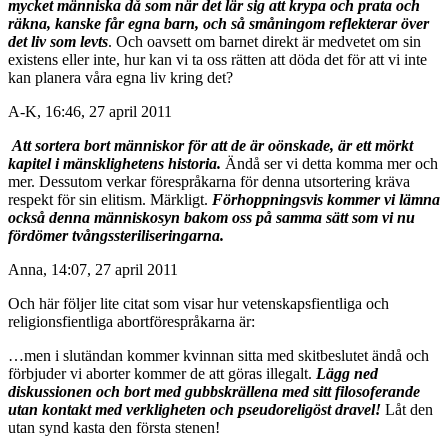
mycket människa då som när det lär sig att krypa och prata och
räkna, kanske får egna barn, och så småningom reflekterar över
det liv som levts
. Och oavsett om barnet direkt är medvetet om sin
existens eller inte, hur kan vi ta oss rätten att döda det för att vi inte
kan planera våra egna liv kring det?
A-K, 16:46, 27 april 2011
Att sortera bort människor för att de är oönskade, är ett mörkt
kapitel i mänsklighetens historia.
Ändå ser vi detta komma mer och
mer. Dessutom verkar förespråkarna för denna utsortering kräva
respekt för sin elitism. Märkligt.
Förhoppningsvis kommer vi lämna
också denna människosyn bakom oss på samma sätt som vi nu
fördömer tvångssteriliseringarna.
Anna, 14:07, 27 april 2011
Och här följer lite citat som visar hur vetenskapsfientliga och
religionsfientliga abortförespråkarna är:
…men i slutändan kommer kvinnan sitta med skitbeslutet ändå och
förbjuder vi aborter kommer de att göras illegalt.
Lägg ned
diskussionen och bort med gubbskrällena med sitt filosoferande
utan kontakt med verkligheten och pseudoreligöst dravel!
Låt den
utan synd kasta den första stenen!