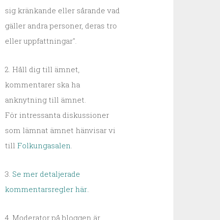
sig kränkande eller sårande vad
gäller andra personer, deras tro
eller uppfattningar".
2. Håll dig till ämnet,
kommentarer ska ha
anknytning till ämnet.
För intressanta diskussioner
som lämnat ämnet hänvisar vi
till
Folkungasalen
.
3.
Se mer detaljerade
kommentarsregler här.
.
4. Moderator på bloggen är