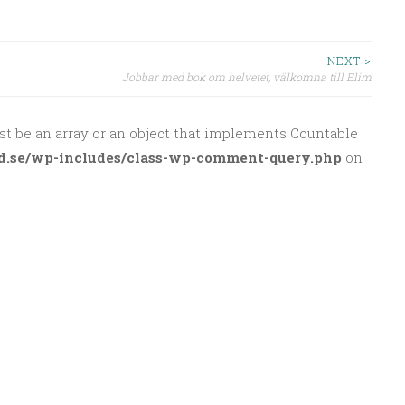
NEXT >
Jobbar med bok om helvetet, välkomna till Elim
st be an array or an object that implements Countable
d.se/wp-includes/class-wp-comment-query.php
on