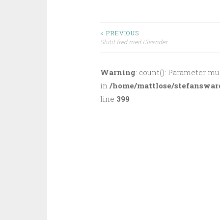
< PREVIOUS
Slutit fred med Elsander
Post navigation
Warning
: count(): Parameter mu
in
/home/mattlose/stefanswar
line
399